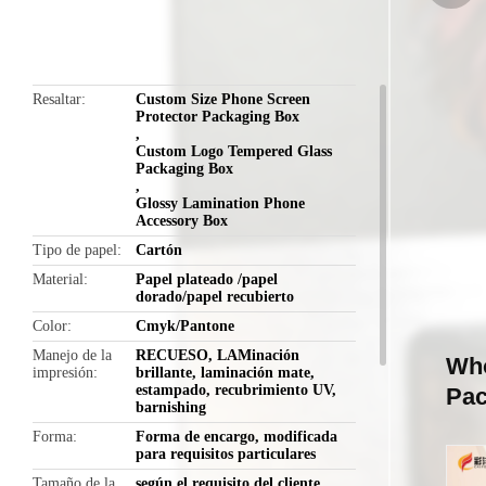
butto
Resaltar
Custom Size Phone Screen
Protector Packaging Box
,
Custom Logo Tempered Glass
Packaging Box
,
Glossy Lamination Phone
Accessory Box
Tipo de papel
Cartón
Material
Papel plateado /papel
dorado/papel recubierto
Color
Cmyk/Pantone
Manejo de la
RECUESO, LAMinación
Who
impresión
brillante, laminación mate,
estampado, recubrimiento UV,
Pac
barnishing
Forma
Forma de encargo, modificada
para requisitos particulares
Tamaño de la
según el requisito del cliente