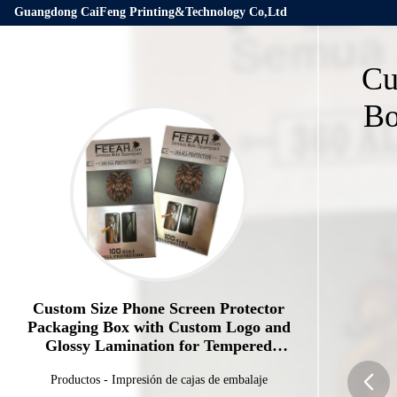
Guangdong CaiFeng Printing&Technology Co,Ltd
Cu
Bo
Custom Size Phone Screen Protector
Packaging Box with Custom Logo and
Glossy Lamination for Tempered
Glass
Productos
-
Impresión de cajas de embalaje