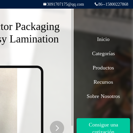
3091707175@qq.com
86--15800227868
tor Packaging
sy Lamination
Inicio
Categorías
Productos
Recursos
Sobre Nosotros
Consigue una
cotización