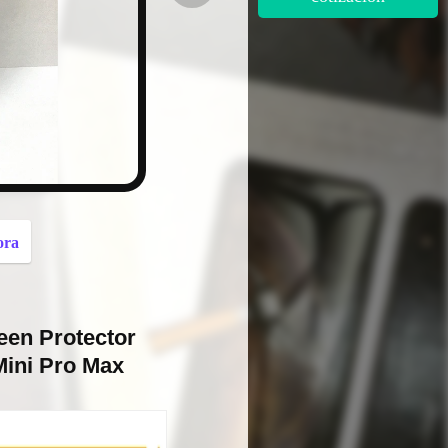
button
ora
en Protector
Mini Pro Max