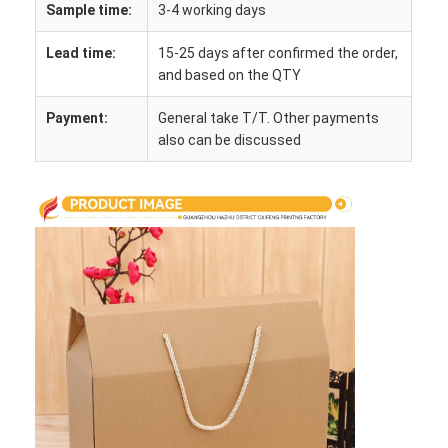
Sample time:
3-4 working days
Visita a la fábrica
Lead time:
15-25 days after confirmed the order,
Control de calidad
and based on the QTY
Contáctenos
Payment:
General take T/T. Other payments
also can be discussed
Noticias
Impresión de cajas de embalaje
Caja de empaquetado cosmética
Caja de embalaje de electrónica
bolsos de papel del regalo
Caja de regalo rígida