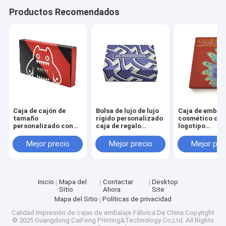
Productos Recomendados
Caja de cajón de
Bolsa de lujo de lujo
Caja de embala
tamaño
rígido personalizado
cosmético co
personalizado con
caja de regalo
logotipo
barnizado y relieve
magnética plegable
personalizado
de laminación mat
con 3-7 días de
tamaño
Mejor precio
Mejor precio
Mejor pre
para envases
tiempo de muestra y
personalizado
cosméticos
tamaño
tiempo de mue
personalizado para
de 3 a 7 días p
el embalaje
cuidado de la p
cosmético
cosméticos
Inicio
Mapa del
Contactar
Desktop
Sitio
Ahora
Site
Mapa del Sitio
Políticas de privacidad
Calidad
Impresión de cajas de embalaje
Fábrica De China.Copyright
© 2025 Guangdong CaiFeng Printing&Technology Co,Ltd. All Rights