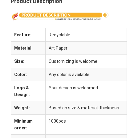
Product Description
Feature:
Recyclable
Material:
Art Paper
Size:
Customizing is welcome
Color:
Any color is available
Logo &
Your design is welcomed
Design:
Inicio
Weight:
Based on size & material, thickness
Productos
Minimum
1000pcs
order:
Sobre nosotros