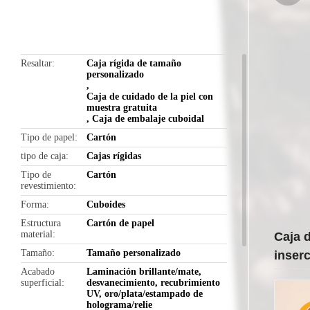
butto
Resaltar
Caja rígida de tamaño
personalizado
,
Caja de cuidado de la piel con
muestra gratuita
,
Caja de embalaje cuboidal
Tipo de papel
Cartón
tipo de caja
Cajas rígidas
Tipo de
Cartón
revestimiento
Forma
Cuboides
Estructura
Cartón de papel
material
Caja d
Tamaño
Tamaño personalizado
inser
Acabado
Laminación brillante/mate,
superficial
desvanecimiento, recubrimiento
UV, oro/plata/estampado de
holograma/relie