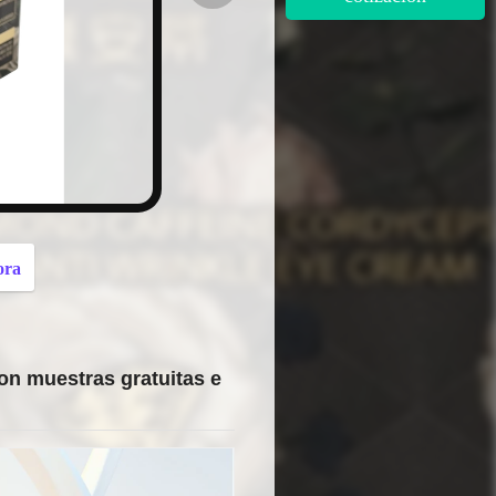
button
ora
con muestras gratuitas e