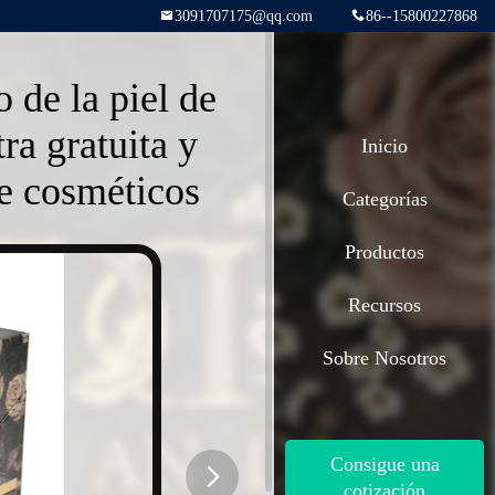
3091707175@qq.com
86--15800227868
o de la piel de
a gratuita y
Inicio
e cosméticos
Categorías
Productos
Recursos
Sobre Nosotros
Consigue una
cotización