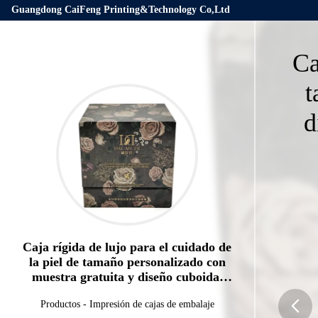
Guangdong CaiFeng Printing&Technology Co,Ltd
Ca
t
d
Caja rígida de lujo para el cuidado de
la piel de tamaño personalizado con
muestra gratuita y diseño cuboidal
para embalaje de cosméticos
Productos
-
Impresión de cajas de embalaje