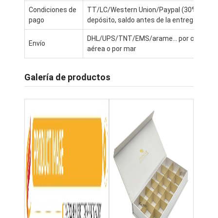
Visita a la fábrica
Condiciones de
TT/LC/Western Union/Paypal (30% de
pago
depósito, saldo antes de la entrega)
Control de calidad
DHL/UPS/TNT/EMS/arame... por carga
Envío
aérea o por mar
Contáctenos
Noticias
Galería de productos
Impresión de cajas de embalaje
Caja de empaquetado cosmética
Caja de embalaje de electrónica
bolsos de papel del regalo
Caja de regalo rígida