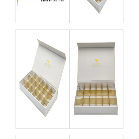
caja de papel plegable
Cuadro de visualización del contador
Los que se mueven en las estanterías
Etiqueta adhesiva
Bolso de empaquetado de la máscara facial
Impresión de folletos a medida
Paquete rojo personalizado