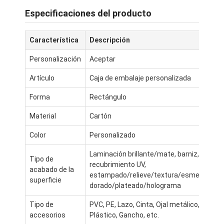
Especificaciones del producto
Característica
Descripción
Personalización
Aceptar
Artículo
Caja de embalaje personalizada
Forma
Rectángulo
Material
Cartón
Color
Personalizado
Laminación brillante/mate, barniz,
Tipo de
recubrimiento UV,
Inicio
acabado de la
estampado/relieve/textura/esmerilado
superficie
dorado/plateado/holograma
Productos
Tipo de
PVC, PE, Lazo, Cinta, Ojal metálico,
Sobre nosotros
accesorios
Plástico, Gancho, etc.