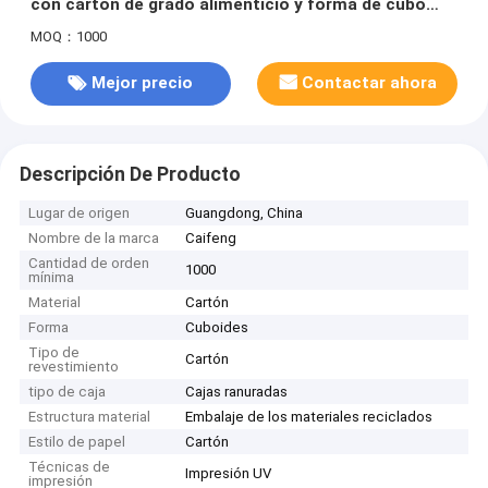
con cartón de grado alimenticio y forma de cubo
para embalaje de regalos
MOQ：1000
Mejor precio
Contactar ahora
Descripción De Producto
Lugar de origen
Guangdong, China
Nombre de la marca
Caifeng
Cantidad de orden
1000
mínima
Material
Cartón
Forma
Cuboides
Tipo de
Cartón
revestimiento
tipo de caja
Cajas ranuradas
Estructura material
Embalaje de los materiales reciclados
Estilo de papel
Cartón
Técnicas de
Impresión UV
impresión