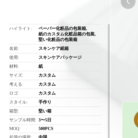
butto
ハイライト
ペーパー化粧品の包装箱
,
紙のカスタム化粧品箱の包装
,
堅い化粧品の包装箱
名前
スキンケア紙箱
使用
スキンケアパッケージ
材料
紙
サイズ
カスタム
考える
カスタム
ロゴ
カスタム
スタイル
手作り
箱型
堅い箱
サンプル時間
3〜5日
MOQ
500PCS
起源の場所
中国