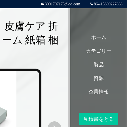
3091707175@qq.com
86--15800227868
 皮膚ケア 折
ーム 紙箱 梱
ホーム
カテゴリー
製品
資源
企業情報
見積書をとる