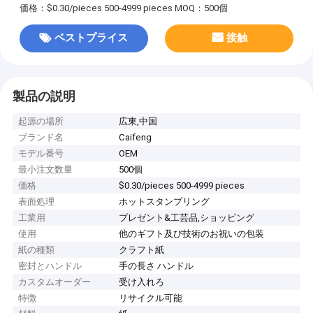
価格：$0.30/pieces 500-4999 pieces
MOQ：500個
ベストプライス
接触
製品の説明
起源の場所
広東,中国
ブランド名
Caifeng
モデル番号
OEM
最小注文数量
500個
価格
$0.30/pieces 500-4999 pieces
表面処理
ホットスタンプリング
工業用
プレゼント&工芸品,ショッピング
使用
他のギフト及び技術のお祝いの包装
紙の種類
クラフト紙
密封とハンドル
手の長さ ハンドル
カスタムオーダー
受け入れろ
特徴
リサイクル可能