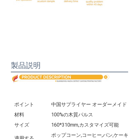
製品説明
家へ
ポイント
中国サプライヤー オーダーメイド 工場 
材料
100%の木質パルス
製品
サイズ
160*310mm,カスタマイズ可能
わたしたち に つい て
ポップコーン,コーヒー,パン,ケーキ,サ
適用する