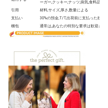
ーガー,クッキー,ナッツ,病気,食料品の
工場 ツアー
引用
材料,サイズ,厚さ,数量による
品質管理
支払い
30%の預金,T/T,出荷前に支払った残高また
梱包
通常は,あなたの特別な要求は歓迎されま
連絡 ください
ニュース
包装箱印刷
化粧品の包装箱
エレクトロニクス包装箱
ペーパー ギフト袋
堅いギフト用の箱