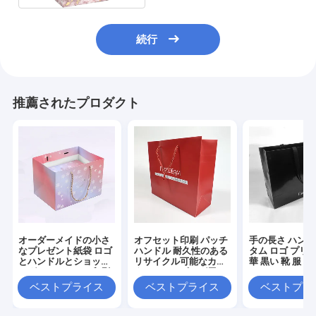
続行
推薦されたプロダクト
オーダーメイドの小さ
オフセット印刷 パッチ
手の長さ ハンド
なプレゼント紙袋 ロゴ
ハンドル 耐久性のある
タム ロゴ プリン
とハンドルとショッピ
リサイクル可能なカス
華 黒い 靴 服 梱
ングとオフセット印刷
タムショッピング用の
紙袋
ベストプライス
ベストプライス
ベストプラ