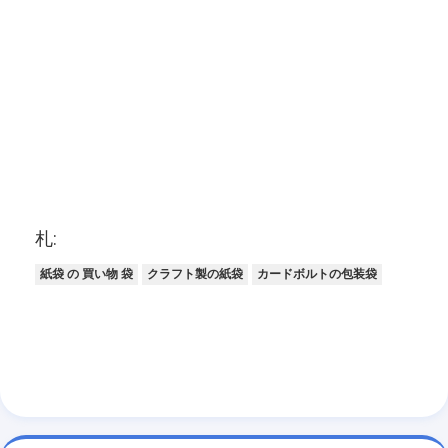
札:
紙袋 の 買い物 袋
クラフト製の紙袋
カードボルトの包装袋