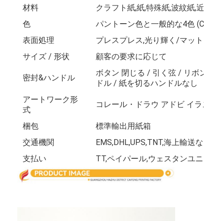
材料
クラフト紙,紙,特殊紙,波紋紙,近線
工場 ツアー
色
パントーン色と一般的な4色 (CMYK
品質管理
表面処理
プレスプレス,光り輝く/マットラミ
連絡 ください
サイズ / 形状
顧客の要求に応じて
ボタン 閉じる / 引く弦 / リボン 
ニュース
密封&ハンドル
ドル / 紙を切るハンドルなし
アートワーク形
コレール・ドラウ アドビ イラストレ
式
包装箱印刷
梱包
標準輸出用紙箱
化粧品の包装箱
交通機関
EMS,DHL,UPS,TNT,海上輸送など
支払い
TT,ペイパール,ウェスタンユニオン
エレクトロニクス包装箱
ペーパー ギフト袋
堅いギフト用の箱