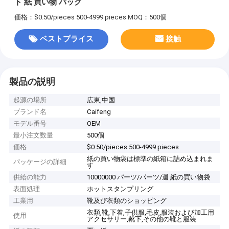
ト 紙 買い物 バッグ
価格：$0.50/pieces 500-4999 pieces
MOQ：500個
ベストプライス
接触
製品の説明
起源の場所
広東,中国
ブランド名
Caifeng
モデル番号
OEM
最小注文数量
500個
価格
$0.50/pieces 500-4999 pieces
紙の買い物袋は標準の紙箱に詰め込まれま
パッケージの詳細
す
供給の能力
10000000 パーツ/パーツ/週 紙の買い物袋
表面処理
ホットスタンプリング
工業用
靴及び衣類のショッピング
衣類,靴,下着,子供服,毛皮,服装および加工用
使用
アクセサリー,靴下,その他の靴と服装