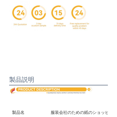
製品説明
家へ
製品
わたしたち に つい て
製品名
服装会社のための紙のショッピン