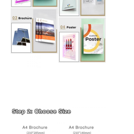
家へ
製品
わたしたち に つい て