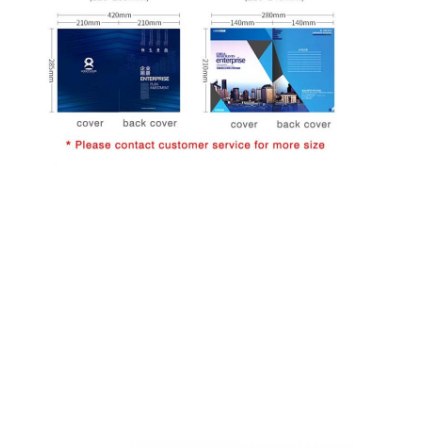
工場 ツアー
品質管理
連絡 ください
ニュース
包装箱印刷
化粧品の包装箱
エレクトロニクス包装箱
ペーパー ギフト袋
堅いギフト用の箱