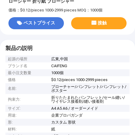
ローシャー 折り紙 ブローシャー
価格：$0.12/pieces 1000-2999 pieces
MOQ：1000個
ベストプライス
接触
製品の説明
起源の場所
広東,中国
ブランド名
CAIFENG
最小注文数量
1000個
価格
$0.12/pieces 1000-2999 pieces
ブローチャー/パンフレット/パンフレット/
名前:
ポスター
折りたたまれたパンフレット/セール縫い/
拘束力:
ワイヤレス接着剤/縫い接着剤
サイズ:
A4 A5 A6 / オーダーメイド
用途:
企業プロパガンダ
形:
カスタム 形状
材料:
紙