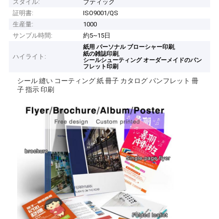
スタイル:
ブティック
証明書:
ISO9001/QS
生産量:
1000
サンプル時間:
約5~15日
,
紙用 パーソナル ブローシャー印刷
,
紙の雑誌印刷
ハイライト:
シールシューティング オーダーメイドのパン
フレット印刷
シール 縫い コーティング 紙 冊子 カタログ パンフレット 冊
子 指示 印刷