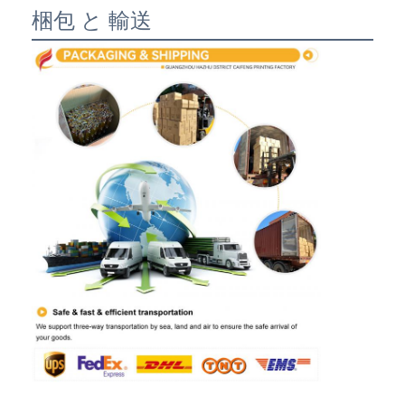
梱包 と 輸送