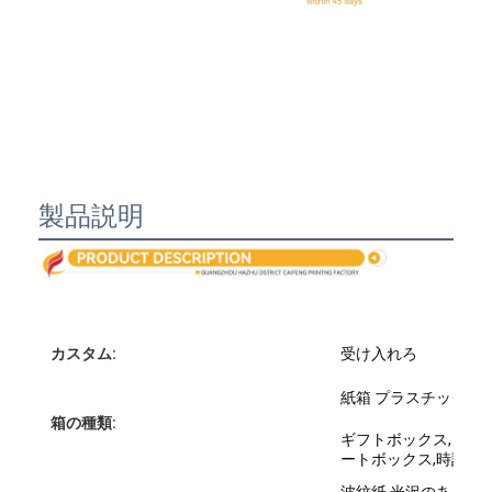
製品説明
カスタム:
受け入れろ
家へ
紙箱 プラスチック箱 
製品
箱の種類:
ギフトボックス,ソー
ートボックス,時計ボ
わたしたち に つい て
波紋紙,光沢のあるア