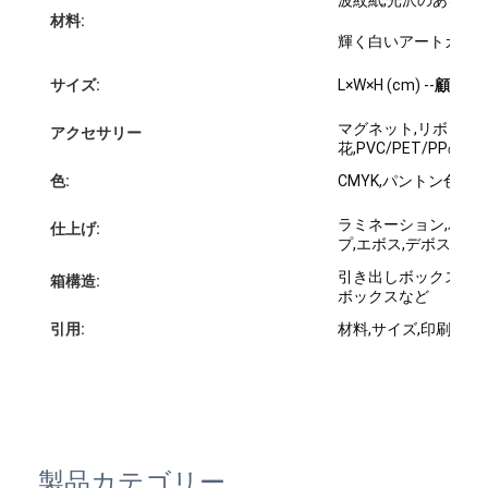
工場 ツアー
材料:
輝く白いアートカード
品質管理
サイズ:
L×W×H (cm) --
顧客の
連絡 ください
マグネット,リボン,ボ
アクセサリー
花,PVC/PET/PPの窓
ニュース
色:
CMYK,パントン色
ラミネーション,バー
仕上げ:
プ,エボス,デボス,UV 
包装箱印刷
引き出しボックス,自
箱構造:
ボックスなど
化粧品の包装箱
引用:
材料,サイズ,印刷色,
エレクトロニクス包装箱
ペーパー ギフト袋
堅いギフト用の箱
製品カテゴリー