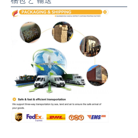
梱包 と 輸送