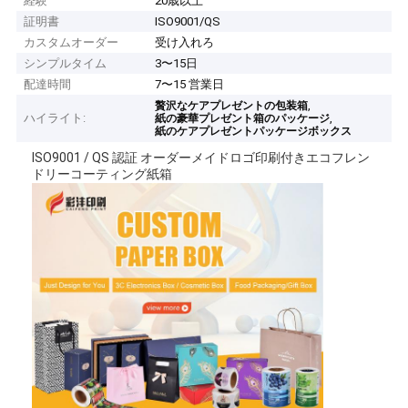
経験
20歳以上
証明書
ISO9001/QS
カスタムオーダー
受け入れろ
シンプルタイム
3〜15日
配達時間
7〜15 営業日
,
贅沢なケアプレゼントの包装箱
ハイライト:
,
紙の豪華プレゼント箱のパッケージ
紙のケアプレゼントパッケージボックス
ISO9001 / QS 認証 オーダーメイドロゴ印刷付きエコフレン
ドリーコーティング紙箱