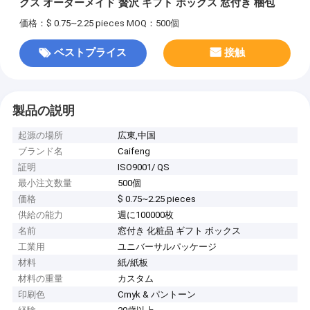
クス オーダーメイド 贅沢 ギフト ボックス 窓付き 梱包
価格：$ 0.75~2.25 pieces
MOQ：500個
ベストプライス
接触
製品の説明
起源の場所
広東,中国
ブランド名
Caifeng
証明
ISO9001/ QS
最小注文数量
500個
価格
$ 0.75~2.25 pieces
供給の能力
週に100000枚
名前
窓付き 化粧品 ギフト ボックス
工業用
ユニバーサルパッケージ
材料
紙/紙板
材料の重量
カスタム
印刷色
Cmyk & パントーン