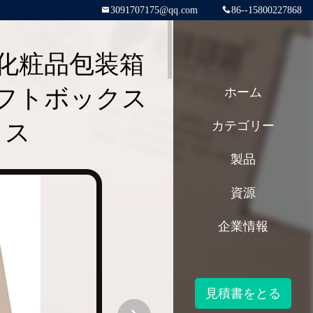
3091707175@qq.com
86--15800227868
化粧品包装箱
フトボックス
ホーム
クス
カテゴリー
製品
資源
企業情報
見積書をとる