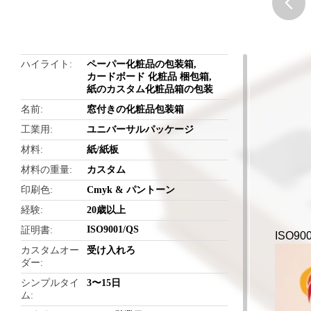
butto
ハイライト
ペーパー化粧品の包装箱
,
カードボード 化粧品 梱包箱
,
紙のカスタム化粧品箱の包装
名前
窓付きの化粧品包装箱
工業用
ユニバーサルパッケージ
材料
紙/紙板
材料の重量
カスタム
印刷色
Cmyk & パントーン
経験
20歳以上
ISO9001/QS
証明書
ISO
カスタムオー
受け入れろ
ダー
シンプルタイ
3〜15日
ム