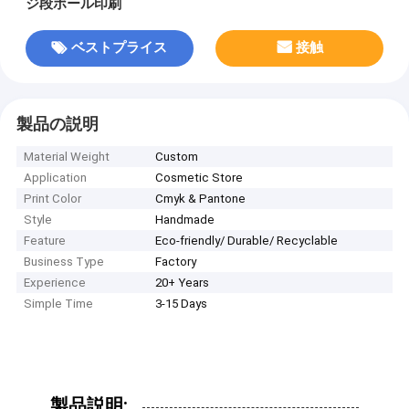
ジ段ボール印刷
ベストプライス
接触
製品の説明
Material Weight
Custom
Application
Cosmetic Store
Print Color
Cmyk & Pantone
Style
Handmade
Feature
Eco-friendly/ Durable/ Recyclable
Business Type
Factory
Experience
20+ Years
Simple Time
3-15 Days
製品説明: