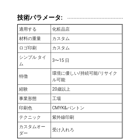
技術パラメータ:
適用する
化粧品店
材料の重量
カスタム
ロゴ印刷
カスタム
シンプル タイ
3〜15 日
ム
環境に優しい/持続可能/リサイク
特徴
ル可能
経験
20歳以上
事業形態
工場
家へ
印刷色
CMYK&パントン
テクニック
紫外線印刷
製品
カスタムオー
受け入れろ
わたしたち に つい て
ダー