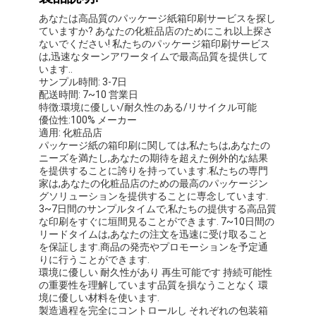
あなたは高品質のパッケージ紙箱印刷サービスを探し
ていますか? あなたの化粧品店のためにこれ以上探さ
ないでください! 私たちのパッケージ箱印刷サービス
は,迅速なターンアワータイムで最高品質を提供して
います..
サンプル時間: 3-7日
配送時間: 7~10 営業日
特徴:環境に優しい/耐久性のある/リサイクル可能
優位性:100% メーカー
適用: 化粧品店
パッケージ紙の箱印刷に関しては,私たちは,あなたの
ニーズを満たし,あなたの期待を超えた例外的な結果
を提供することに誇りを持っています.私たちの専門
家は,あなたの化粧品店のための最高のパッケージン
グソリューションを提供することに専念しています.
3~7日間のサンプルタイムで,私たちの提供する高品質
な印刷をすぐに垣間見ることができます. 7~10日間の
リードタイムは,あなたの注文を迅速に受け取ること
を保証します.商品の発売やプロモーションを予定通
りに行うことができます.
環境に優しい 耐久性があり 再生可能です 持続可能性
の重要性を理解しています品質を損なうことなく 環
境に優しい材料を使います.
製造過程を完全にコントロールし それぞれの包装箱