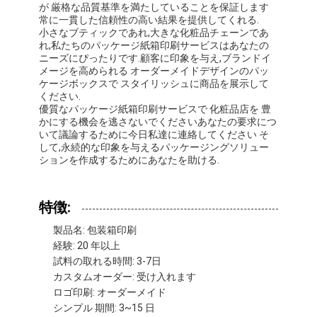
が 厳格な品質基準を満たしていることを保証します
常に一貫した信頼性の高い結果を提供してくれる.
小さなブティックであれ,大きな化粧品チェーンであ
れ,私たちのパッケージ紙箱印刷サービスはあなたの
ニーズにぴったりです.顧客に印象を与え,ブランドイ
メージを高められる オーダーメイドデザインのパッ
ケージボックスで スタイリッシュに商品を展示して
ください.
優質なパッケージ紙箱印刷サービスで 化粧品店を 豊
かにする機会を逃さないでくださいあなたの要求につ
いて議論するために今日私達に連絡してください そ
して,永続的な印象を与えるパッケージングソリュー
ションを作成するためにあなたを助ける.
特徴:
製品名: 包装箱印刷
経験: 20 年以上
試料の取れる時間: 3-7日
カスタムオーダー: 受け入れます
ロゴ印刷: オーダーメイド
シンプル 期間: 3~15 日