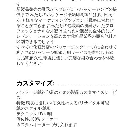
折りたたみ紙箱
す.
新製品発売の展示からプレゼントパッケージングの提
供まで 私たちのパッケージ紙箱印刷製品は多用性が
カウンターディスプレイボックス
あり,様々なマーケティングやブランド戦略に合わせ
ることができます.私たちの包装箱の洗練されたプロ
小売用棚の揺り動かすもの
フェッショナルな外観は,あなたの製品の全体的なプ
レゼンテーションを高めます化粧品業界の競合他社と
区別できるでしょう
ステッカーラベル
すべての化粧品店のパッケージングニーズに合わせて
私たちのパッケージ紙箱印刷サービスを選択し 各箱
顔のマスクの包装袋
に品質,耐久性,環境に優しい完璧な組み合わせを体験
してください
カスタム ブローチャー 印刷
カスタマイズ:
オーダーメイド レッド パケット
パッケージ紙箱印刷のための製品カスタマイズサービ
ス:
特徴:環境に優しい/耐久性のある/リサイクル可能
紙のスタイル:紙板
テクニック:UV印刷
優位性:100% メーカー
カスタムオーダー: 受け入れます