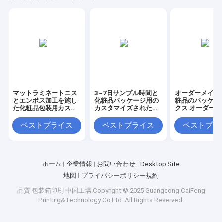
マットラミネートニス
3~7日サンプル時間と
オーダーメイド
とエンボス加工を施し
化粧品パッケージ用の
粧品のパッケー
た化粧品包装用カスタ
カスタマイズされたサ
クス オーダー
ムサイズ引き出しボッ
イズ
イズと 3-7 日
クス
と化粧品のサン
ベストプライス
ベストプライス
ベストプラ
間
ホーム
企業情報
お問い合わせ
Desktop Site
地図
プライバシーポリシー規約
品質
包装箱印刷
中国工場.Copyright © 2025 Guangdong CaiFeng
Printing&Technology Co,Ltd. All Rights Reserved.