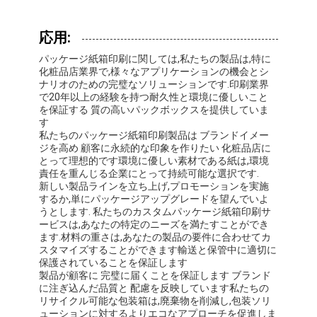
工場 ツアー
応用:
品質管理
パッケージ紙箱印刷に関しては,私たちの製品は,特に
化粧品店業界で,様々なアプリケーションの機会とシ
連絡 ください
ナリオのための完璧なソリューションです.印刷業界
で20年以上の経験を持つ耐久性と環境に優しいこと
ニュース
を保証する 質の高いパックボックスを提供していま
す
私たちのパッケージ紙箱印刷製品は ブランドイメー
ジを高め 顧客に永続的な印象を作りたい 化粧品店に
とって理想的です環境に優しい素材である紙は,環境
包装箱印刷
責任を重んじる企業にとって持続可能な選択です.
新しい製品ラインを立ち上げ,プロモーションを実施
するか,単にパッケージアップグレードを望んでいよ
化粧品の包装箱
うとします. 私たちのカスタムパッケージ紙箱印刷サ
ービスは,あなたの特定のニーズを満たすことができ
エレクトロニクス包装箱
ます.材料の重さは,あなたの製品の要件に合わせてカ
スタマイズすることができます輸送と保管中に適切に
保護されていることを保証します
ペーパー ギフト袋
製品が顧客に 完璧に届くことを保証します ブランド
に注ぎ込んだ品質と 配慮を反映しています私たちの
堅いギフト用の箱
リサイクル可能な包装箱は,廃棄物を削減し,包装ソリ
ューションに対するよりエコなアプローチを促進しま