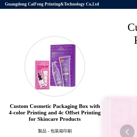
Guangdong CaiFeng Printing&Technology Co,Ltd
C
Custom Cosmetic Packaging Box with
4-color Printing and 4c Offset Printing
for Skincare Products
製品
-
包装箱印刷