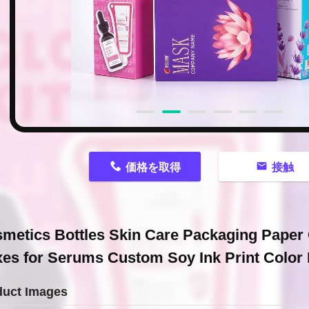
n
価格を取得
接触
metics Bottles Skin Care Packaging Paper
es for Serums Custom Soy Ink Print Color
duct Images