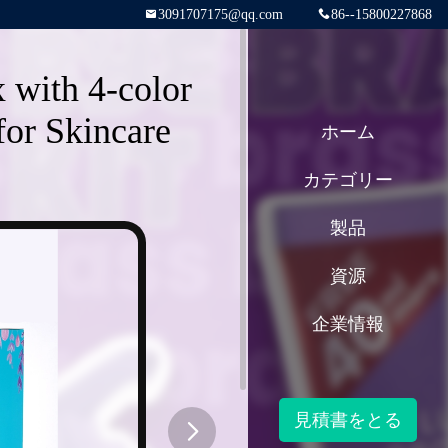
3091707175@qq.com
86--15800227868
with 4-color
for Skincare
ホーム
カテゴリー
製品
資源
企業情報
見積書をとる