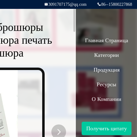
3091707175@qq.com
86--15800227868
з брошюры
шюра печать
Главная Страница
ошюра
Категории
Продукция
Ресурсы
О Компании
Получить цитату