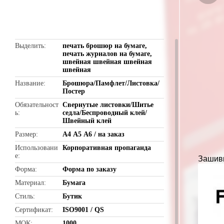
butto
Выделить
печать брошюр на бумаге
,
печать журналов на бумаге
,
швейная швейная швейная
швейная
Название
Брошюра/Памфлет/Листовка/
Постер
Обязательност
Свернутые листовки/Шитье
ь
седла/Беспроводный клей/
Швейный клей
Размер
А4 А5 А6 / на заказ
Использовани
Корпоративная пропаганда
е
Зашив
Форма
Форма по заказу
Материал
Бумага
Стиль
Бутик
Сертификат
ISO9001 / QS
МОК
1000