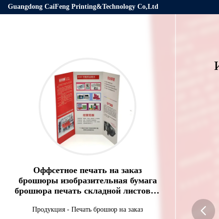
Guangdong CaiFeng Printing&Technology Co,Ltd
Оффсетное печать на заказ
брошюры изобразительная бумага
брошюра печать складной листовки
брошюра
Продукция
-
Печать брошюр на заказ