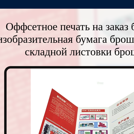
Оффсетное печать на зака
изобразительная бумага бро
складной листовки бр