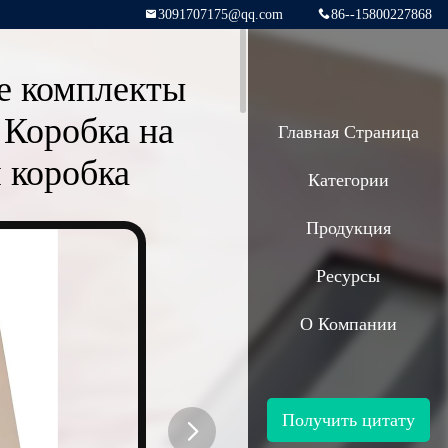
3091707175@qq.com
86--15800227868
е комплекты
 Коробка на
Главная Страница
 коробка
Категории
Продукция
Ресурсы
О Компании
Получить цитату