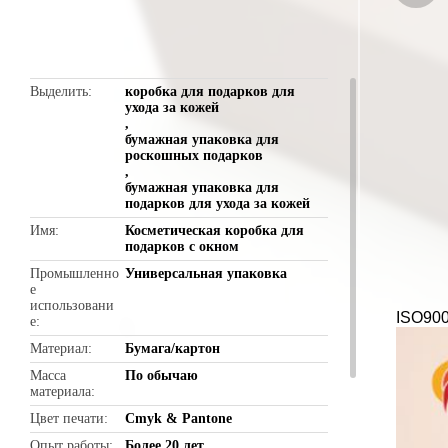
butto
Выделить
коробка для подарков для
ухода за кожей
,
бумажная упаковка для
роскошных подарков
,
бумажная упаковка для
подарков для ухода за кожей
Имя
Косметическая коробка для
подарков с окном
Промышленно
Универсальная упаковка
е
использовани
ISO900
е
Материал
Бумага/картон
Масса
По обычаю
материала
Цвет печати
Cmyk & Pantone
Опыт работы
Более 20 лет