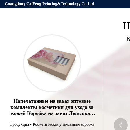
Guangdong CaiFeng Printing&Technology Co,Ltd
Н
Напечатанные на заказ оптовые
комплекты косметики для ухода за
кожей Коробка на заказ Люксовая
подарочная коробка
Продукция
-
Косметическая упаковывая коробка