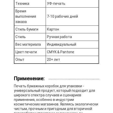
складная бумажная коробка
Техника
УФ-печать
Время
дисплейная коробка
выполнения
7-10 рабочих дней
заказа
Торговые вилки
Стиль бумаги
Картон
Наклейка с наклейкой
Стиль
Ручная работа
Вес материала
Индивидуальный
Сумка лицевой маски упаковывая
Цвет печати
CMYK & Pantone
Печать брошюр на заказ
Опыт
20+ лет
Красный пакет по заказу
Применение:
Печать бумажных коробок для упаковки -
универсальный продукт, который подходит для
широкого спектра случаев и сценариев
применения, особенно в индустрии
косметических магазинов. Являясь экологически
чистым, прочным и пригодным для вторичной