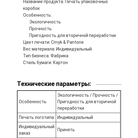
Название продукта: Печать упаковочных
Экскурсия по заводу
коробок
Особенность:
Контроль качества
Экологичность
Прочность
Связаться с нами
Пригодность для вторичной переработки
Цвет печати: Cmyk & Pantone
Новости
Вес материала: Индивидуальный
Тип бизнеса: Фабрика
Стиль бумаги: Картон
печать упаковочных коробок
Технические параметры:
Косметическая упаковывая коробка
Экологичность / Прочность /
Коробка для упаковки электроники
Особенность
Пригодность для вторичной
переработки
бумажные сумки подарка
Печать логотипа
Индивидуальный
Индивидуальный
Твердая подарочная коробка
Принять
заказ