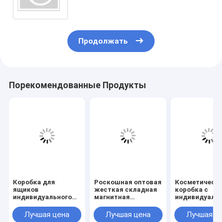
переработки.
Продолжать
Порекомендованные Продукты
Коробка для
Роскошная оптовая
Косметическ
ящиков
жесткая складная
коробка с
индивидуального
магнитная
индивидуаль
размера с матовым
подарочная
логотипом с
ламинированием,
коробка с
индивидуаль
Лучшая цена
Лучшая цена
Лучшая ц
лакированием и
индивидуальным
размером и 3-