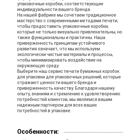
упаковочные коробки, соответствующие
индивидуальности вашего бренда.
На нашей фабрике мы сочетаем традиционное
мастерство с современными методами печати,
чтобы предоставить упаковочные коробки,
которые не только визуально привлекательны, но
также функциональны и практичны. Наша
приверженность принципам устойчивого
развития означает, что мы используем
экологически чистые материалы и процессы,
чтобы минимизировать воздействие на
окружающую среду.
Выберите наш сервис печати бумажных коробок
для упаковки для упаковочных решений, которые
отражают ценности вашего бренда и
приверженность качеству. Благодаря нашему
опыту, знаниям и стремлению к удовлетворению
потребностей клиентов, мы являемся вашим
Домой
надежным партнером для всех ваших
потребностей в упаковке.
Продукты
Особенности:
О нас