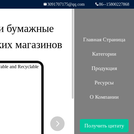
3091707175@qq.com
86--15800227868
ки бумажные
Главная Страница
ких магазинов
Категории
Продукция
Ресурсы
О Компании
Получить цитату