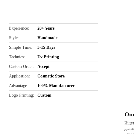
butto
Experience
20+ Years
Style
Handmade
Simple Time
3-15 Days
Technics
Uv Printing
Custom Order
Accept
Application
Cosmetic Store
Advantage
100% Manufacturer
Logo Printing
Custom
Опи
Ищет
даль
удов