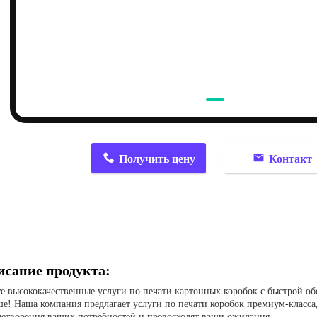
n
Получить цену
Контакт
сание продукта:
е высококачественные услуги по печати картонных коробок с быстрой о
ше! Наша компания предлагает услуги по печати коробок премиум-класса
летворения ваших потребностей и превосходят ваши ожидания.