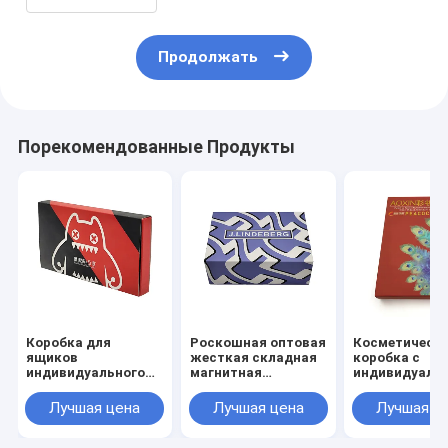
Продолжать
Порекомендованные Продукты
Коробка для
Роскошная оптовая
Косметическ
ящиков
жесткая складная
коробка с
индивидуального
магнитная
индивидуаль
размера с матовым
подарочная
логотипом с
ламинированием,
коробка с
индивидуаль
Лучшая цена
Лучшая цена
Лучшая ц
лакированием и
индивидуальным
размером и 3-
тиснением для
дизайном, сроком
дней для обр
косметической
изготовления
кожи и косме