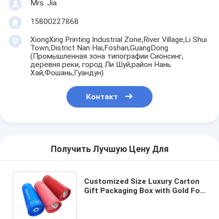
Mrs. Jia
15800227868
XiongXing Printing Industrial Zone,River Village,Li Shui
Town,District Nan Hai,Foshan,GuangDong
(Промышленная зона типографии Сионсинг,
деревня реки, город Ли Шуй,район Нань
Хай,Фошань,Гуандун)
Контакт
Получить Лучшую Цену Для
Customized Size Luxury Carton
Gift Packaging Box with Gold Foil
and Art Paper for Elegant
Presentation