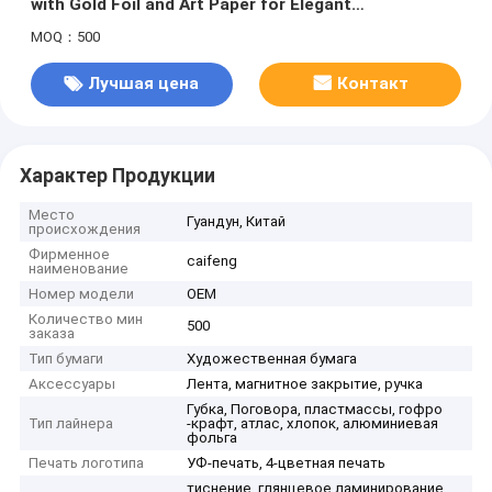
with Gold Foil and Art Paper for Elegant
Presentation
MOQ：500
Лучшая цена
Контакт
Характер Продукции
Место
Гуандун, Китай
происхождения
Фирменное
caifeng
наименование
Номер модели
OEM
Количество мин
500
заказа
Тип бумаги
Художественная бумага
Аксессуары
Лента, магнитное закрытие, ручка
Губка, Поговора, пластмассы, гофро
Тип лайнера
-крафт, атлас, хлопок, алюминиевая
фольга
Печать логотипа
УФ-печать, 4-цветная печать
тиснение, глянцевое ламинирование,