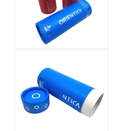
складная бумажная коробка
дисплейная коробка
Торговые вилки
Наклейка с наклейкой
Сумка лицевой маски упаковывая
Печать брошюр на заказ
Красный пакет по заказу