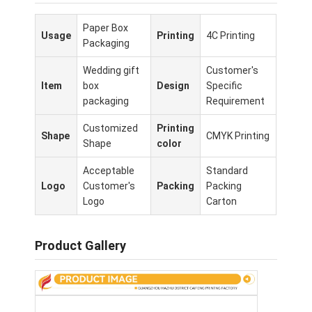
Paper Box
Usage
Printing
4C Printing
Packaging
Wedding gift
Customer's
Item
box
Design
Specific
packaging
Requirement
Customized
Printing
Shape
CMYK Printing
Shape
color
Acceptable
Standard
Logo
Customer's
Packing
Packing
Logo
Carton
Домой
Product Gallery
Продукты
О нас