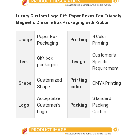
Экскурсия по заводу
Luxury Custom Logo Gift Paper Boxes Eco Friendly
Контроль качества
Magnetic Closure Box Packaging with Ribbon
Связаться с нами
Paper Box
4 Color
Usage
Printing
Packaging
Printing
Новости
Customer's
Gift box
Item
Design
Specific
packaging
Requirement
печать упаковочных коробок
Customized
Printing
Shape
CMYK Printing
Shape
color
Косметическая упаковывая коробка
Acceptable
Standard
Коробка для упаковки электроники
Logo
Customer's
Packing
Packing
Logo
Carton
бумажные сумки подарка
Твердая подарочная коробка