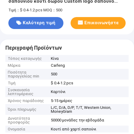
σαπουνιού κουτί δώρου Custom logo σαπουνό
συσκευασία χαρτιού κουτί χειροποίητο κουτί
Τιμή：$ 0.4-1.2 pcs
MOQ：500
σαπουνιού
Καλύτερη τιμή
Επικοινωνήστε
Περιγραφή Προϊόντων
Τόπος καταγωγής
Κίνα
Μάρκα
Caifeng
Ποσότητα
500
παραγγελίας min
Τιμή
$ 0.4-1.2 pcs
Συσκευασία
Καρτόνι
λεπτομέρειες
Χρόνος παράδοσης
5-15 ημέρες
L/C, D/A, D/P, T/T, Western Union,
Όροι πληρωμής
MoneyGram
Δυνατότητα
50000 μονάδες την εβδομάδα
προσφοράς
Ονομασία
Κουτί από χαρτί σαπούνι