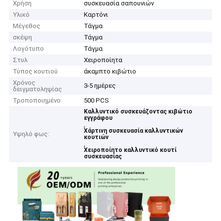
Χρήση
συσκευασία σαπουνιών
Υλικό
Καρτόνι
Μέγεθος
Τάγμα
σκέψη
Τάγμα
Λογότυπο
Τάγμα
Στυλ
Χειροποίητα
Τύπος κουτιού
άκαμπτο κιβώτιο
Χρόνος
3-5 ημέρες
δειγματοληψίας
Τροποποιημένο
500 PCS
Καλλυντικό συσκευάζοντας κιβώτιο
εγγράφου
,
Χάρτινη συσκευασία καλλυντικών
Υψηλό φως:
κουτιών
,
Χειροποίητο καλλυντικό κουτί
συσκευασίας