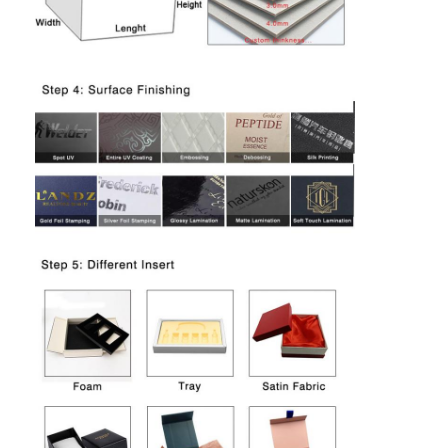
Επισκέψεις στο εργοστάσιο
Ποιοτικός έλεγχος
Επικοινωνήστε μαζί μας
Ειδήσεις
εκτύπωση συσκευαστικών κουτιών
Καλλυντικό συσκευάζοντας κιβώτιο
Κουτί συσκευασίας ηλεκτρονικών
τσάντες δώρων εγγράφου
Άκαμπτο κιβώτιο δώρων