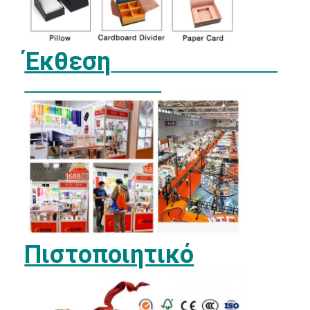
πτυσσόμενο χαρτοκιβώτιο
Πίνακα απεικόνισης μετρητή
Έκθεση
Εμπορικές συσκευές για τα συρτάρια
Ετικέτα αυτοκόλλησης
Του προσώπου συσκευάζοντας τσάντα μασκών
Εκτύπωση φυλλαδίων για ειδικούς
Προσαρμοσμένο κόκκινο πακέτο
Πιστοποιητικό