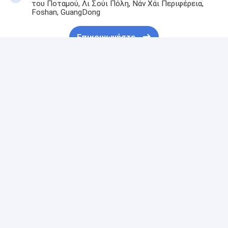
του Ποταμού, Λι Σούι Πόλη, Νάν Χάι Περιφέρεια,
Foshan, GuangDong
Επικοινωνήστε
Αποκτήστε Την Καλύτερη Τιμή Για
Περιβαλλοντικά φιλικό 2 τεμάχια
συσκευασία σαπουνιού κουτί
δώρου Custom logo σαπουνό
συσκευασία χαρτιού κουτί
χειροποίητο κουτί σαπουνιού
Να συνεχίσει