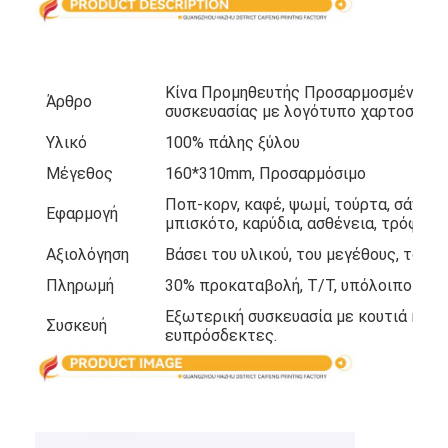
Επισκέψεις στο εργοστάσιο
Ποιοτικός έλεγχος
Κίνα Προμηθευτής Προσαρμοσμένα ερ
Άρθρο
Επικοινωνήστε μαζί μας
συσκευασίας με λογότυπο χαρτοσακο
Υλικό
100% πάλης ξύλου
Ειδήσεις
Μέγεθος
160*310mm, Προσαρμόσιμο
Ποπ-κορν, καφέ, ψωμί, τούρτα, σάντου
Εφαρμογή
μπισκότο, καρύδια, ασθένεια, τρόφιμα,
εκτύπωση συσκευαστικών κουτιών
Αξιολόγηση
Βάσει του υλικού, του μεγέθους, του 
Καλλυντικό συσκευάζοντας κιβώτιο
Πληρωμή
30% προκαταβολή, T/T, υπόλοιπο πριν 
Εξωτερική συσκευασία με κουτιά κανονι
Συσκευή
Κουτί συσκευασίας ηλεκτρονικών
ευπρόσδεκτες.
τσάντες δώρων εγγράφου
Άκαμπτο κιβώτιο δώρων