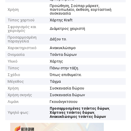
Προώθηση, Σούπερ μάρκετ,
Χρήση
παντοπωλείο, έκθεση, εορταστική
συσκευασία
Τύπος χαρτιού
Χάρτης Kraft
Σφραγισμός και
Διάμετρος χειριστή
χειρισμός
Προσαρμοσμένη
Δέξου το.
παραγγελία
Χαρακτηριστικό
Ανακυκλώσιμο
Ονομασία
Τσάντα δώρων
Υλικό
Χάρτης
Τύπος
Πάνω στην τάξη.
Σχέδιο
Όπως επιθυμείτε.
Μέγεθος
Τάγμα
Χρήση
Συσκευασία δώρου
Χρήση σκηνής
Συσκευασία δώρων
Λιμάνι
Γκουάνγκτσοου
,
Προσαρμοσμένες τσάντες δώρων
Υψηλό φως:
,
Χάρτινες τσάντες δώρων
Ανακυκλώσιμες τσάντες δώρων