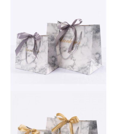
πτυσσόμενο χαρτοκιβώτιο
Πίνακα απεικόνισης μετρητή
Εμπορικές συσκευές για τα συρτάρια
Ετικέτα αυτοκόλλησης
Του προσώπου συσκευάζοντας τσάντα μασκών
Εκτύπωση φυλλαδίων για ειδικούς
Προσαρμοσμένο κόκκινο πακέτο