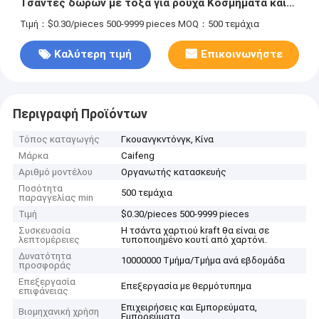
Τσάντες δώρων με τόξα για ρούχα Κοσμήματα και
συσκευασίες δώρων
Τιμή：$0.30/pieces 500-9999 pieces
MOQ：500 τεμάχια
Καλύτερη τιμή
Επικοινωνήστε
Περιγραφή Προϊόντων
Τόπος καταγωγής
Γκουανγκντόνγκ, Κίνα
Μάρκα
Caifeng
Αριθμό μοντέλου
Οργανωτής κατασκευής
Ποσότητα
500 τεμάχια
παραγγελίας min
Τιμή
$0.30/pieces 500-9999 pieces
Συσκευασία
Η τσάντα χαρτιού kraft θα είναι σε
λεπτομέρειες
τυποποιημένο κουτί από χαρτόνι.
Δυνατότητα
10000000 Τμήμα/Τμήμα ανά εβδομάδα
προσφοράς
Επεξεργασία
Επεξεργασία με θερμότυπημα
επιφάνειας
Επιχειρήσεις και Εμπορεύματα,
Βιομηχανική χρήση
Εμπορεύματα