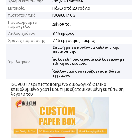
Χρώμα εκτύπωσης
Cmyk & Pantone
Εμπειρία
Πάνω από 20 χρόνια
πιστοποιητικό
ISO9001/ QS
Προσαρμοσμένη
Δέξου το.
παραγγελία
Απλός χρόνος
3-15 ημέρες
Χρόνος παράδοσης
7-15 εργάσιμες ημέρες
Επαφή με τα προϊόντα καλλυντικής
περιποίησης
,
πολυτελή συσκευασία καλλυντικών με
Υψηλό φως:
ειδική συσκευασία
,
Καλλυντικό συσκευάζοντας κιβώτιο
εγγράφου
ISO9001 / QS πιστοποιημένο οικολογικά φιλικό
επικαλυμμένο χαρτί κουτί με εξατομικευμένη εκτύπωση
λογότυπου