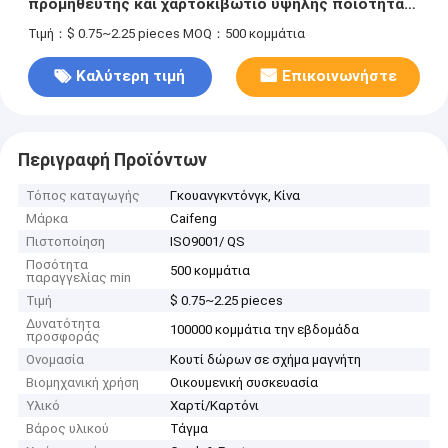
προμηθευτής και χαρτοκιβώτιο υψηλής ποιότητας
συσκευασία θυρίδας δώρων
Τιμή：$ 0.75~2.25 pieces
MOQ：500 κομμάτια
Καλύτερη τιμή
Επικοινωνήστε
Περιγραφή Προϊόντων
Τόπος καταγωγής
Γκουανγκντόνγκ, Κίνα
Μάρκα
Caifeng
Πιστοποίηση
ISO9001/ QS
Ποσότητα
500 κομμάτια
παραγγελίας min
Τιμή
$ 0.75~2.25 pieces
Δυνατότητα
100000 κομμάτια την εβδομάδα
προσφοράς
Ονομασία
Κουτί δώρων σε σχήμα μαγνήτη
Βιομηχανική χρήση
Οικουμενική συσκευασία
Υλικό
Χαρτί/Καρτόνι
Βάρος υλικού
Τάγμα