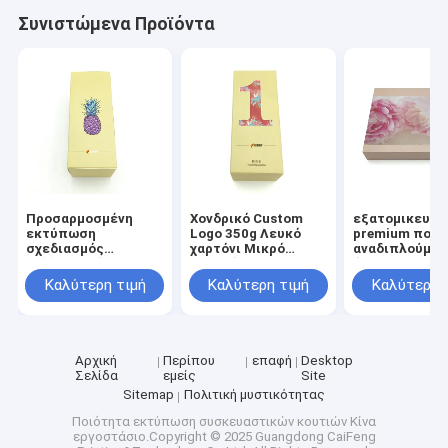
Συνιστώμενα Προϊόντα
Προσαρμοσμένη
Χονδρικό Custom
εξατομικευμέ
εκτύπωση
Logo 350g Λευκό
premium πολυ
σχεδιασμός
χαρτόνι Μικρό
αναδιπλούμεν
καλλυντικών
ορθογώνιο
άκαμπτο χαρτ
συσκευασιών
καλλυντικό μακιγιάζ
χαρτόνι συσκ
Καλύτερη τιμή
Καλύτερη τιμή
Καλύτερη 
κουτιά
Tuck Top Χάρτινα
πολυτελής δ
αυτοματοποιημένο
κουτιά Συσκευή
κουτιά δώρα
κάτω δύο Tuck End
συσκευασία
συσκευασία
φροντίδας
αναδιπλούμενο
δέρματος μπο
Αρχική
Περίπου
επαφή
Desktop
χαρτί κουτί
σετ κουτί
Σελίδα
εμείς
Site
Sitemap
Πολιτική μυστικότητας
Ποιότητα
εκτύπωση συσκευαστικών κουτιών
Κίνα
εργοστάσιο.Copyright © 2025 Guangdong CaiFeng