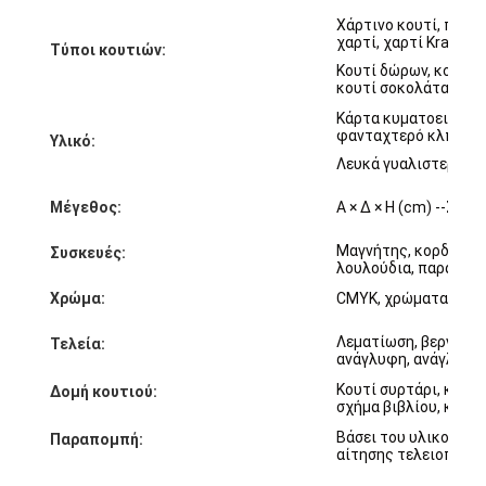
Επισκέψεις στο εργοστάσιο
Χάρτινο κουτί, πλαστ
χαρτί, χαρτί Kraft κλ
Τύποι κουτιών:
Ποιοτικός έλεγχος
Κουτί δώρων, κουτί σ
κουτί σοκολάτας, κου
Επικοινωνήστε μαζί μας
Κάρτα κυματοειδής, γ
φανταχτερό κλπ.
Υλικό:
Ειδήσεις
Λευκά γυαλιστερά χαρ
Μέγεθος:
Α × Δ × Η (cm) --
Σύμφ
Μαγνήτης, κορδέλα, 
Συσκευές:
εκτύπωση συσκευαστικών κουτιών
λουλούδια, παράθυρ
Χρώμα:
CMYK, χρώματα Pan
Καλλυντικό συσκευάζοντας κιβώτιο
Λεματίωση, βερνίρισ
Τελεία:
Κουτί συσκευασίας ηλεκτρονικών
ανάγλυφη, ανάγλυφη,
Κουτί συρτάρι, κουτί
Δομή κουτιού:
τσάντες δώρων εγγράφου
σχήμα βιβλίου, κουτί
Βάσει του υλικού, τ
Παραπομπή:
Άκαμπτο κιβώτιο δώρων
αίτησης τελειοποίη