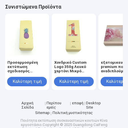
Συνιστώμενα Προϊόντα
Προσαρμοσμένη
Χονδρικό Custom
εξατομικευμέ
εκτύπωση
Logo 350g Λευκό
premium πολυ
σχεδιασμός
χαρτόνι Μικρό
αναδιπλούμεν
καλλυντικών
ορθογώνιο
άκαμπτο χαρτ
συσκευασιών
καλλυντικό μακιγιάζ
χαρτόνι συσκ
Καλύτερη τιμή
Καλύτερη τιμή
Καλύτερη 
κουτιά
Tuck Top Χάρτινα
πολυτελής δ
αυτοματοποιημένο
κουτιά Συσκευή
κουτιά δώρα
κάτω δύο Tuck End
συσκευασία
συσκευασία
φροντίδας
αναδιπλούμενο
δέρματος μπο
Αρχική
Περίπου
επαφή
Desktop
χαρτί κουτί
σετ κουτί
Σελίδα
εμείς
Site
Sitemap
Πολιτική μυστικότητας
Ποιότητα
εκτύπωση συσκευαστικών κουτιών
Κίνα
εργοστάσιο.Copyright © 2025 Guangdong CaiFeng