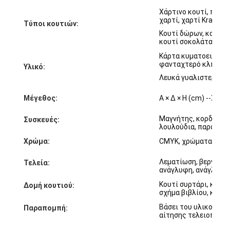
Επισκέψεις στο εργοστάσιο
Χάρτινο κουτί, πλαστ
χαρτί, χαρτί Kraft κλ
Τύποι κουτιών:
Ποιοτικός έλεγχος
Κουτί δώρων, κουτί σ
κουτί σοκολάτας, κου
Επικοινωνήστε μαζί μας
Κάρτα κυματοειδής, γ
φανταχτερό κλπ.
Υλικό:
Ειδήσεις
Λευκά γυαλιστερά χαρ
Μέγεθος:
Α × Δ × Η (cm) --
Σύμφ
Μαγνήτης, κορδέλα, 
Συσκευές:
εκτύπωση συσκευαστικών κουτιών
λουλούδια, παράθυρ
Χρώμα:
CMYK, χρώματα Pan
Καλλυντικό συσκευάζοντας κιβώτιο
Λεματίωση, βερνίρισ
Τελεία:
Κουτί συσκευασίας ηλεκτρονικών
ανάγλυφη, ανάγλυφη,
Κουτί συρτάρι, κουτί
Δομή κουτιού:
τσάντες δώρων εγγράφου
σχήμα βιβλίου, κουτί
Βάσει του υλικού, τ
Παραπομπή:
Άκαμπτο κιβώτιο δώρων
αίτησης τελειοποίη