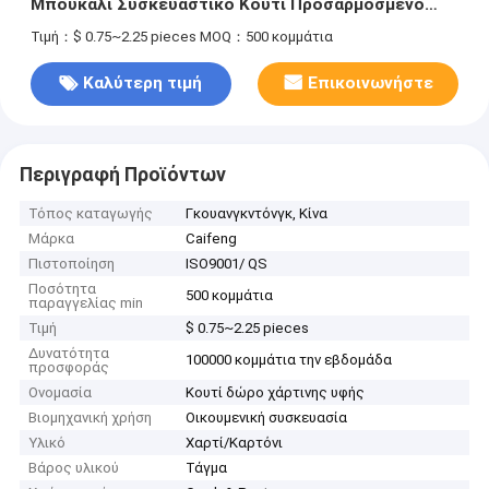
Μπουκάλι Συσκευαστικό Κουτί Προσαρμοσμένο
Μπουκάλι Αρώματος Συσκευαστικό Κουτί
Τιμή：$ 0.75~2.25 pieces
MOQ：500 κομμάτια
Καλύτερη τιμή
Επικοινωνήστε
Περιγραφή Προϊόντων
Τόπος καταγωγής
Γκουανγκντόνγκ, Κίνα
Μάρκα
Caifeng
Πιστοποίηση
ISO9001/ QS
Ποσότητα
500 κομμάτια
παραγγελίας min
Τιμή
$ 0.75~2.25 pieces
Δυνατότητα
100000 κομμάτια την εβδομάδα
προσφοράς
Ονομασία
Κουτί δώρο χάρτινης υφής
Βιομηχανική χρήση
Οικουμενική συσκευασία
Υλικό
Χαρτί/Καρτόνι
Βάρος υλικού
Τάγμα