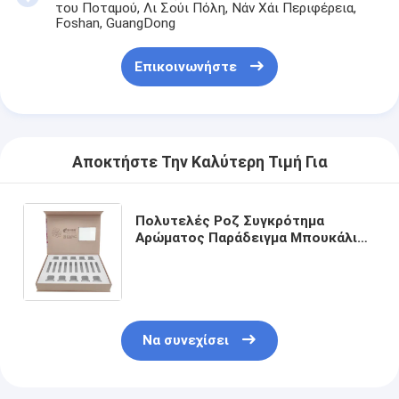
του Ποταμού, Λι Σούι Πόλη, Νάν Χάι Περιφέρεια,
Foshan, GuangDong
Επικοινωνήστε
Αποκτήστε Την Καλύτερη Τιμή Για
Πολυτελές Ροζ Συγκρότημα
Αρώματος Παράδειγμα Μπουκάλι
Συσκευαστικό Κουτί
Προσαρμοσμένο Μπουκάλι
Αρώματος Συσκευαστικό Κουτί
Να συνεχίσει