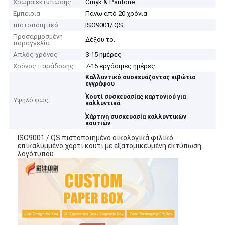
Χρώμα εκτύπωσης
Cmyk & Pantone
Εμπειρία
Πάνω από 20 χρόνια
πιστοποιητικό
ISO9001/ QS
Προσαρμοσμένη
Δέξου το.
παραγγελία
Απλός χρόνος
3-15 ημέρες
Χρόνος παράδοσης
7-15 εργάσιμες ημέρες
Καλλυντικό συσκευάζοντας κιβώτιο
εγγράφου
,
Κουτί συσκευασίας καρτονιού για
Υψηλό φως:
καλλυντικά
,
Χάρτινη συσκευασία καλλυντικών
κουτιών
ISO9001 / QS πιστοποιημένο οικολογικά φιλικό
επικαλυμμένο χαρτί κουτί με εξατομικευμένη εκτύπωση
λογότυπου