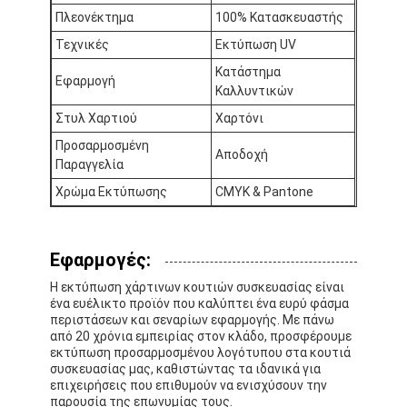
Πλεονέκτημα
100% Κατασκευαστής
Τεχνικές
Εκτύπωση UV
Κατάστημα
Εφαρμογή
Καλλυντικών
Στυλ Χαρτιού
Χαρτόνι
Προσαρμοσμένη
Αποδοχή
Παραγγελία
Χρώμα Εκτύπωσης
CMYK & Pantone
Εφαρμογές:
Η εκτύπωση χάρτινων κουτιών συσκευασίας είναι
Σπίτι
ένα ευέλικτο προϊόν που καλύπτει ένα ευρύ φάσμα
περιστάσεων και σεναρίων εφαρμογής. Με πάνω
από 20 χρόνια εμπειρίας στον κλάδο, προσφέρουμε
Προϊόντα
εκτύπωση προσαρμοσμένου λογότυπου στα κουτιά
συσκευασίας μας, καθιστώντας τα ιδανικά για
Σχετικά με εμάς
επιχειρήσεις που επιθυμούν να ενισχύσουν την
παρουσία της επωνυμίας τους.