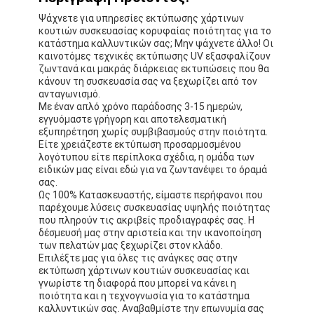
Ψάχνετε για υπηρεσίες εκτύπωσης χάρτινων
κουτιών συσκευασίας κορυφαίας ποιότητας για το
κατάστημα καλλυντικών σας; Μην ψάχνετε άλλο! Οι
καινοτόμες τεχνικές εκτύπωσης UV εξασφαλίζουν
ζωντανά και μακράς διάρκειας εκτυπώσεις που θα
κάνουν τη συσκευασία σας να ξεχωρίζει από τον
ανταγωνισμό.
Με έναν απλό χρόνο παράδοσης 3-15 ημερών,
εγγυόμαστε γρήγορη και αποτελεσματική
εξυπηρέτηση χωρίς συμβιβασμούς στην ποιότητα.
Είτε χρειάζεστε εκτύπωση προσαρμοσμένου
λογότυπου είτε περίπλοκα σχέδια, η ομάδα των
ειδικών μας είναι εδώ για να ζωντανέψει το όραμά
σας.
Ως 100% Κατασκευαστής, είμαστε περήφανοι που
παρέχουμε λύσεις συσκευασίας υψηλής ποιότητας
που πληρούν τις ακριβείς προδιαγραφές σας. Η
δέσμευσή μας στην αριστεία και την ικανοποίηση
των πελατών μας ξεχωρίζει στον κλάδο.
Επιλέξτε μας για όλες τις ανάγκες σας στην
εκτύπωση χάρτινων κουτιών συσκευασίας και
γνωρίστε τη διαφορά που μπορεί να κάνει η
ποιότητα και η τεχνογνωσία για το κατάστημα
καλλυντικών σας. Αναβαθμίστε την επωνυμία σας