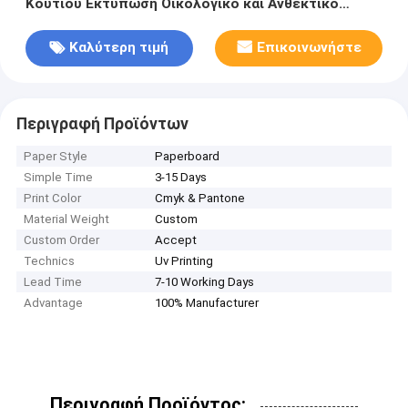
Κουτιού Εκτύπωση Οικολογικό και Ανθεκτικό
Χαρτόνι Στυλ για Οικολογική Συσκευασία
Καλύτερη τιμή
Επικοινωνήστε
Περιγραφή Προϊόντων
Paper Style
Paperboard
Simple Time
3-15 Days
Print Color
Cmyk & Pantone
Material Weight
Custom
Custom Order
Accept
Technics
Uv Printing
Lead Time
7-10 Working Days
Advantage
100% Manufacturer
Περιγραφή Προϊόντος: