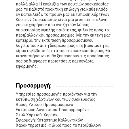
πτυσσόμενο χαρτοκιβώτιο
πολλά άλλα. Η ευελιξία των κουτιών συσκευασίας
μας τα καθιστά πρακτική επιλογή για κάθε κλάδο.
Εν κατακλείδι, το προϊόν μας Εκτύπωση Χάρτινων
Πίνακα απεικόνισης μετρητή
Κουτιών Συσκευασίας είναι μια premium επιλογή
για επιχειρήσεις που αναζητούν λύσεις
Εμπορικές συσκευές για τα συρτάρια
συσκευασίας υψηλής ποιότητας, φιλικές προς το
περιβάλλον και προσαρμόσιμες. Με την εκτενή μας
εμπειρία, την εκτύπωση προσαρμοσμένου
Ετικέτα αυτοκόλλησης
λογότυπου και τη δέσμευσή μας στη βιωσιμότητα,
είμαστε βέβαιοι ότι τα κουτιά συσκευασίας μας θα
Του προσώπου συσκευάζοντας τσάντα μασκών
ικανοποιήσουν και θα ξεπεράσουν τις προσδοκίες
σας σε διάφορες περιστάσεις και σενάρια
εφαρμογής.
Εκτύπωση φυλλαδίων για ειδικούς
Προσαρμοσμένο κόκκινο πακέτο
Προσαρμογή:
Υπηρεσίες προσαρμογής προϊόντων για την
εκτύπωση χάρτινων κουτιών συσκευασίας:
Βάρος Υλικού: Προσαρμοσμένο
Εκτύπωση Λογοτύπου: Προσαρμοσμένο
Στυλ Χαρτιού: Χαρτόνι
Εφαρμογή: Κατάστημα Καλλυντικών
Χαρακτηριστικό: Φιλικό προς το περιβάλλον/