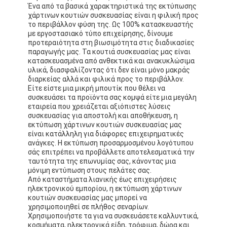
Ένα από τα βασικά χαρακτηριστικά της εκτύπωσης
Επισκέψεις στο εργοστάσιο
χάρτινων κουτιών συσκευασίας είναι η φιλική προς
το περιβάλλον φύση της. Ως 100% κατασκευαστής
Ποιοτικός έλεγχος
με εργοστασιακό τύπο επιχείρησης, δίνουμε
προτεραιότητα στη βιωσιμότητα στις διαδικασίες
παραγωγής μας. Τα κουτιά συσκευασίας μας είναι
Επικοινωνήστε μαζί μας
κατασκευασμένα από ανθεκτικά και ανακυκλώσιμα
υλικά, διασφαλίζοντας ότι δεν είναι μόνο μακράς
Ειδήσεις
διαρκείας αλλά και φιλικά προς το περιβάλλον.
Είτε είστε μια μικρή μπουτίκ που θέλει να
συσκευάσει τα προϊόντα σας κομψά είτε μια μεγάλη
εταιρεία που χρειάζεται αξιόπιστες λύσεις
συσκευασίας για αποστολή και αποθήκευση, η
εκτύπωση συσκευαστικών κουτιών
εκτύπωση χάρτινων κουτιών συσκευασίας μας
είναι κατάλληλη για διάφορες επιχειρηματικές
ανάγκες. Η εκτύπωση προσαρμοσμένου λογότυπου
Καλλυντικό συσκευάζοντας κιβώτιο
σάς επιτρέπει να προβάλλετε αποτελεσματικά την
ταυτότητα της επωνυμίας σας, κάνοντας μια
Κουτί συσκευασίας ηλεκτρονικών
μόνιμη εντύπωση στους πελάτες σας.
Από καταστήματα λιανικής έως επιχειρήσεις
τσάντες δώρων εγγράφου
ηλεκτρονικού εμπορίου, η εκτύπωση χάρτινων
κουτιών συσκευασίας μας μπορεί να
χρησιμοποιηθεί σε πλήθος σεναρίων.
Άκαμπτο κιβώτιο δώρων
Χρησιμοποιήστε τα για να συσκευάσετε καλλυντικά,
κοσμήματα, ηλεκτρονικά είδη, τρόφιμα, δώρα και