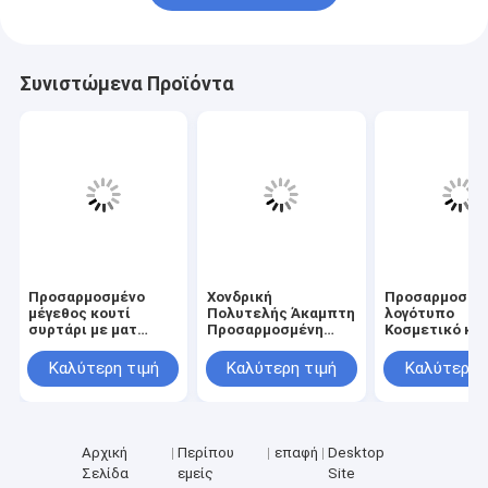
Συνιστώμενα Προϊόντα
Προσαρμοσμένο
Χονδρική
Προσαρμοσμέ
μέγεθος κουτί
Πολυτελής Άκαμπτη
λογότυπο
συρτάρι με ματ
Προσαρμοσμένη
Κοσμετικό κο
λαμινάριο
Αναδιπλούμενη
συσκευασίας 
βερνίρισμα και
Μαγνητική Κουτί
προσαρμοσμέ
Καλύτερη τιμή
Καλύτερη τιμή
Καλύτερη 
ανάγλυφο για
Δώρου με 3-7
μέγεθος και 3
καλλυντικές
Ημέρες Δείγμα
ημέρες χρόνο
συσκευασίες
Χρόνου και
δειγματοληψία
Προσαρμοσμένο
φροντίδα του
Μέγεθος για
δέρματος και 
Αρχική
Περίπου
επαφή
Desktop
Συσκευασία
καλλυντικά
Σελίδα
εμείς
Site
Καλλυντικών