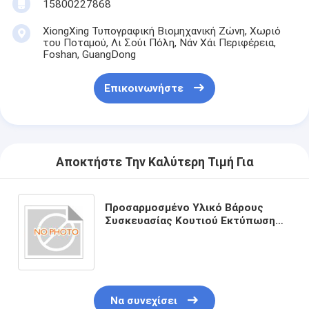
15800227868
XiongXing Τυπογραφική Βιομηχανική Ζώνη, Χωριό
του Ποταμού, Λι Σούι Πόλη, Νάν Χάι Περιφέρεια,
Foshan, GuangDong
Επικοινωνήστε
Αποκτήστε Την Καλύτερη Τιμή Για
Προσαρμοσμένο Υλικό Βάρους
Συσκευασίας Κουτιού Εκτύπωση
Οικολογικό και Ανθεκτικό Χαρτόνι
Στυλ για Οικολογική Συσκευασία
Να συνεχίσει