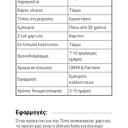
παραγγελία
Επισκέψεις στο εργοστάσιο
Βάρος υλικού
Τάγμα
Ποιοτικός έλεγχος
Τύπος επιχείρησης
Εργοστάσιο
Εμπειρία
Πάνω από 20 χρόνια
Επικοινωνήστε μαζί μας
Στυλ χαρτιού
Καρτόνι
Ειδήσεις
Εκτύπωση λογότυπου
Τάγμα
7-10 εργάσιμες
Χρονοδιάγραμμα
ημέρες
Χρώμα εκτύπωσης
CMYK & Pantone
εκτύπωση συσκευαστικών κουτιών
Εμπορείο
Εφαρμογή
Καλλυντικό συσκευάζοντας κιβώτιο
καλλυντικών
Χρόνος δειγματοληψίας
3-15 ημέρες
Κουτί συσκευασίας ηλεκτρονικών
τσάντες δώρων εγγράφου
Εφαρμογές:
Άκαμπτο κιβώτιο δώρων
Όταν πρόκειται για την Τύπο συσκευασίας χαρτιού,
το προϊόν μας είναι η ιδανική λύση για ένα ευρύ