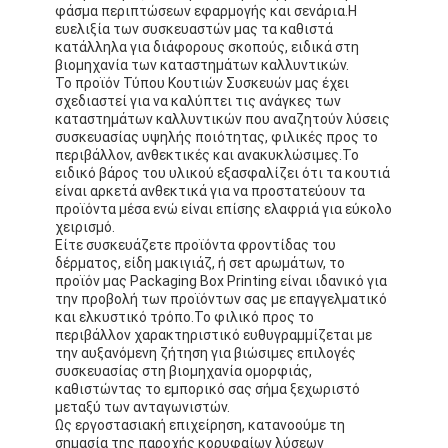
φάσμα περιπτώσεων εφαρμογής και σενάρια.Η
πτυσσόμενο χαρτοκιβώτιο
ευελιξία των συσκευαστών μας τα καθιστά
κατάλληλα για διάφορους σκοπούς, ειδικά στη
Πίνακα απεικόνισης μετρητή
βιομηχανία των καταστημάτων καλλυντικών.
Το προϊόν Τύπου Κουτιών Συσκευών μας έχει
Εμπορικές συσκευές για τα συρτάρια
σχεδιαστεί για να καλύπτει τις ανάγκες των
καταστημάτων καλλυντικών που αναζητούν λύσεις
συσκευασίας υψηλής ποιότητας, φιλικές προς το
Ετικέτα αυτοκόλλησης
περιβάλλον, ανθεκτικές και ανακυκλώσιμες.Το
ειδικό βάρος του υλικού εξασφαλίζει ότι τα κουτιά
Του προσώπου συσκευάζοντας τσάντα μασκών
είναι αρκετά ανθεκτικά για να προστατεύουν τα
προϊόντα μέσα ενώ είναι επίσης ελαφριά για εύκολο
χειρισμό.
Εκτύπωση φυλλαδίων για ειδικούς
Είτε συσκευάζετε προϊόντα φροντίδας του
δέρματος, είδη μακιγιάζ, ή σετ αρωμάτων, το
Προσαρμοσμένο κόκκινο πακέτο
προϊόν μας Packaging Box Printing είναι ιδανικό για
την προβολή των προϊόντων σας με επαγγελματικό
και ελκυστικό τρόπο.Το φιλικό προς το
περιβάλλον χαρακτηριστικό ευθυγραμμίζεται με
την αυξανόμενη ζήτηση για βιώσιμες επιλογές
συσκευασίας στη βιομηχανία ομορφιάς,
καθιστώντας το εμπορικό σας σήμα ξεχωριστό
μεταξύ των ανταγωνιστών.
Ως εργοστασιακή επιχείρηση, κατανοούμε τη
σημασία της παροχής κορυφαίων λύσεων