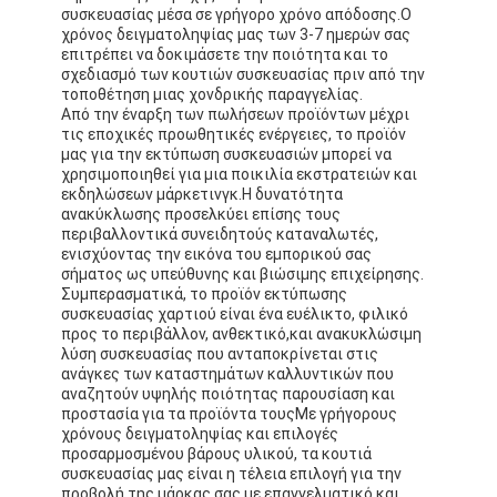
συσκευασίας μέσα σε γρήγορο χρόνο απόδοσης.Ο
χρόνος δειγματοληψίας μας των 3-7 ημερών σας
επιτρέπει να δοκιμάσετε την ποιότητα και το
σχεδιασμό των κουτιών συσκευασίας πριν από την
τοποθέτηση μιας χονδρικής παραγγελίας.
Από την έναρξη των πωλήσεων προϊόντων μέχρι
τις εποχικές προωθητικές ενέργειες, το προϊόν
μας για την εκτύπωση συσκευασιών μπορεί να
χρησιμοποιηθεί για μια ποικιλία εκστρατειών και
εκδηλώσεων μάρκετινγκ.Η δυνατότητα
ανακύκλωσης προσελκύει επίσης τους
περιβαλλοντικά συνειδητούς καταναλωτές,
ενισχύοντας την εικόνα του εμπορικού σας
σήματος ως υπεύθυνης και βιώσιμης επιχείρησης.
Συμπερασματικά, το προϊόν εκτύπωσης
συσκευασίας χαρτιού είναι ένα ευέλικτο, φιλικό
προς το περιβάλλον, ανθεκτικό,και ανακυκλώσιμη
λύση συσκευασίας που ανταποκρίνεται στις
ανάγκες των καταστημάτων καλλυντικών που
αναζητούν υψηλής ποιότητας παρουσίαση και
προστασία για τα προϊόντα τουςΜε γρήγορους
χρόνους δειγματοληψίας και επιλογές
προσαρμοσμένου βάρους υλικού, τα κουτιά
συσκευασίας μας είναι η τέλεια επιλογή για την
προβολή της μάρκας σας με επαγγελματικό και