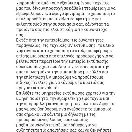
χειροποίητα από τους εξειδικευμένους τεχνίτες
μας που δίνουν προσοχή σε κάθε λεπτομέρεια για να
εξασφαλίσουν ένα άψογο φινίρισμα.Το χειροποίητο
στυλ προσθέτει μια πινελιά κομψότητας και
εκλεπτυσμού στην συσκευασία σας, κάνοντας τα
προϊόντα σας πιο ελκυστικά για το κοινό-στόχο
σας.
Εκτός από την εμπειρία μας, τις δυνατότητες
παραγγελίας, τις τεχνικές UV εκτύπωσης, το υλικό
χαρτονιού και το χειροποίητο στυλ,προσφέρουμε
επίσης μια σειρά από επιλογές προσαρμογής για να
βελτιώσετε περαιτέρω την εμπειρία εκτύπωσης
συσκευασίας χαρτιού.Από την εκτύπωση και την
αποτύπωση μέχρι την τυποποίηση με φύλλο και
την επίστρωση UV, μπορούμε να προσθέσουμε
ειδικές πινελιές για να κάνουμε τα κουτιά σας
πραγματικά μοναδικά.
Επιλέξτε τις υπηρεσίες εκτύπωσης χαρτιού για την
υψηλή ποιότητα, την εξαιρετική χειροτεχνία και
την απαράμιλλη ικανοποίηση των πελατών.Αφήστε
μας να σας βοηθήσουμε να ανεβάσετε το εμπορικό
σας σήμα και να κάνετε μια δήλωση με τις
προσαρμοσμένες λύσεις συσκευασίας
μαςΕπικοινωνήστε μαζί μας σήμερα για να
συζητήσετε τις απαιτήσεις σας και να ξεκινήσετε