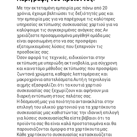
Με την εκτεταμένη εμπειρία μας πάνω από 20
χρόνια, έχουμε βελτιώσει τις δεξιότητές μας και
την εμπειρία μας για να παρέχουμε τις καλύτερες
υπηρεσίες εκτύπωσης συσκευασίας χαρτιού για να
καλύψουμε τις συγκεκριμένες ανάγκες σας.Αν
χρειάζεστε προσαρμοσμένα μεγέθηΗ ομάδα μας
είναι αφοσιωμένη στο να σας προσφέρει
εξατομικευμένες λύσεις που ξεπερνούν τις
προσδοκίες σας.
Όσον αφορά τις τεχνικές, ειδικεύονται στην
εκτύπωση με υπεριώδη ακτινοβολία, μια σύγχρονη
και καινοτόμο μέθοδος εκτύπωσης που προσφέρει
ζωντανά χρώματα, καθαρές λεπτομέρειες και
μακροχρόνια αποτελέσματα.Αυτή η τεχνολογία
αιχμής εξασφαλίζει ότι τα κουτιά χαρτιού
συσκευασίας σας ξεχωρίζουν και αφήνουν μια
διαρκή εντύπωση στους πελάτες σας.
Η δέσμευσή μας για ποιότητα αντανακλάται στην
επιλογή του υλικού χαρτονιού για τα χαρτόκουτα
συσκευασίας μας.καθιστώντας την ιδανική επιλογή
για λύσεις συσκευασίαςΝα είστε βέβαιοι ότι τα
προϊόντα σας θα είναι καλά προστατευμένα και θα
παρουσιάζονται όμορφα στα χαρτόκουτα μας.
Κάθε χαρτόκουτο συσκευασίας κατασκευάζεται