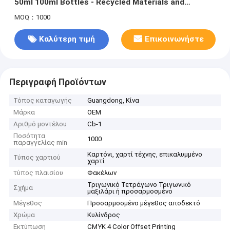
50ml 100ml Bottles - Recycled Materials and
Custom Size Accepted
MOQ：1000
Καλύτερη τιμή
Επικοινωνήστε
Περιγραφή Προϊόντων
Τόπος καταγωγής
Guangdong, Κίνα
Μάρκα
OEM
Αριθμό μοντέλου
Cb-1
Ποσότητα
1000
παραγγελίας min
Καρτόνι, χαρτί τέχνης, επικαλυμμένο
Τύπος χαρτιού
χαρτί
τύπος πλαισίου
Φακέλων
Τριγωνικό Τετράγωνο Τριγωνικό
Σχήμα
μαξιλάρι ή προσαρμοσμένο
Μέγεθος
Προσαρμοσμένο μέγεθος αποδεκτό
Χρώμα
Κυλίνδρος
Εκτύπωση
CMYK 4 Color Offset Printing