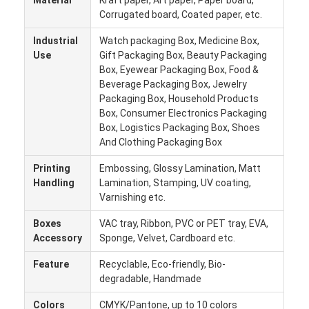
Material
Kraft paper, Art paper, Paper board,
Επισκέψεις στο εργοστάσιο
Corrugated board, Coated paper, etc.
Industrial
Watch packaging Box, Medicine Box,
Ποιοτικός έλεγχος
Use
Gift Packaging Box, Beauty Packaging
Box, Eyewear Packaging Box, Food &
Επικοινωνήστε μαζί μας
Beverage Packaging Box, Jewelry
Packaging Box, Household Products
Ειδήσεις
Box, Consumer Electronics Packaging
Box, Logistics Packaging Box, Shoes
And Clothing Packaging Box
εκτύπωση συσκευαστικών κουτιών
Printing
Embossing, Glossy Lamination, Matt
Handling
Lamination, Stamping, UV coating,
Καλλυντικό συσκευάζοντας κιβώτιο
Varnishing etc.
Boxes
VAC tray, Ribbon, PVC or PET tray, EVA,
Κουτί συσκευασίας ηλεκτρονικών
Accessory
Sponge, Velvet, Cardboard etc.
τσάντες δώρων εγγράφου
Feature
Recyclable, Eco-friendly, Bio-
degradable, Handmade
Άκαμπτο κιβώτιο δώρων
Colors
CMYK/Pantone, up to 10 colors