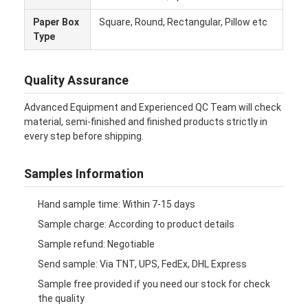
πτυσσόμενο χαρτοκιβώτιο
Paper Box
Square, Round, Rectangular, Pillow etc
Type
Πίνακα απεικόνισης μετρητή
Εμπορικές συσκευές για τα συρτάρια
Quality Assurance
Ετικέτα αυτοκόλλησης
Advanced Equipment and Experienced QC Team will check
material, semi-finished and finished products strictly in
Του προσώπου συσκευάζοντας τσάντα μασκών
every step before shipping.
Εκτύπωση φυλλαδίων για ειδικούς
Samples Information
Προσαρμοσμένο κόκκινο πακέτο
Hand sample time: Within 7-15 days
Sample charge: According to product details
Sample refund: Negotiable
Send sample: Via TNT, UPS, FedEx, DHL Express
Sample free provided if you need our stock for check
the quality