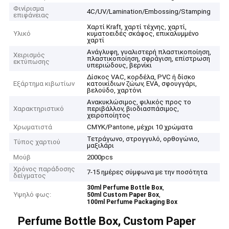
Φινίρισμα
4C/UV/Lamination/Embossing/Stamping
επιφάνειας
Χαρτί Kraft, χαρτί τέχνης, χαρτί,
Υλικό
κυματοειδές σκάφος, επικαλυμμένο
χαρτί
Ανάγλυφη, γυαλιστερή πλαστικοποίηση,
Χειρισμός
πλαστικοποίηση, σφράγιση, επίστρωση
εκτύπωσης
υπεριώδους, βερνίκι
Δίσκος VAC, κορδέλα, PVC ή δίσκο
Εξάρτημα κιβωτίων
κατοικίδιων ζώων, EVA, σφουγγάρι,
βελούδο, χαρτόνι
Ανακυκλώσιμος, φιλικός προς το
Χαρακτηριστικό
περιβάλλον, βιοδιασπάσιμος,
χειροποίητος
Χρωματιστά
CMYK/Pantone, μέχρι 10 χρώματα
Τετράγωνο, στρογγυλό, ορθογώνιο,
Τύπος χαρτιού
μαξιλάρι
Μούβ
2000pcs
Χρόνος παράδοσης
7-15 ημέρες σύμφωνα με την ποσότητα
δείγματος
,
30ml Perfume Bottle Box
Υψηλό φως:
,
50ml Custom Paper Box
100ml Perfume Packaging Box
Perfume Bottle Box, Custom Paper