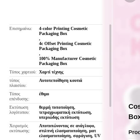
butto
Επισημαίνω
4-color Printing Cosmetic
Packaging Box
,
4c Offset Printing Cosmetic
Packaging Box
,
100% Manufacturer Cosmetic
Packaging Box
Τύπος χαρτιού
Χαρτί τέχνης
τύπος
Αυτοπεποίθηση κουτιά
πλαισίου
Τύπος
έθιμο
επένδυσης
Cos
Εκτύπωση
θερμή τυποποίηση,
λογότυπου
τετραχρωματική εκτύπωση,
Box
υπεριώδης εκτύπωση
Χειρισμός
Αποτυπώνοντας σε ανάγλυφο,
εκτύπωσης
στιλπνή ελασματοποίηση, ματ
Pro
ελασματοποίηση, σφράγιση, UV