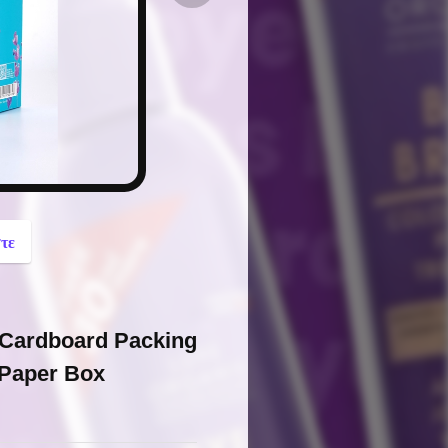
button
τε
 Cardboard Packing
 Paper Box