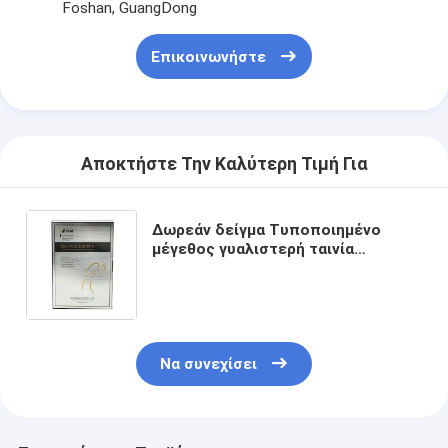
Foshan, GuangDong
Επικοινωνήστε
Αποκτήστε Την Καλύτερη Τιμή Για
Δωρεάν δείγμα Τυποποιημένο
μέγεθος γυαλιστερή ταινία
καλλυντικά κουτί συσκευασίας από
χαρτόνι για προϊόντα περιποίησης
δέρματος
Να συνεχίσει