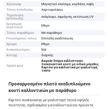
Αξεσουάρ
Μαγνητικό κλείσιμο, κορδέλα, λαβή
Τύπος επένδυσης
Χαρτοφυλάκιο
Τεχνολογία
ανάγλυφο, σφράγιση, εκτύπωση UV
εκτύπωσης
Εκτύπωση
Εθιμο
λογότυπου
Τύπος παραθύρου
Με παράθυρο
Πτυσσόμενος τύπος
Επίπεδη αναδίπλωση
Χρώμα
Εθιμο
Ανακυκλώσιμος
Ναί
Αντοχή
διαρκής
,
Δωρεάν δείγμα καλλυντικών
,
Συσκευαστικό κουτί με ειδικό μέγεθος
Υψηλό φως:
Καρτόνι για καλλυντικά με γυαλιστερή
ταινία
Προσαρμοσμένο πλατό αναδιπλούμενο
κουτί καλλυντικών με παράθυρο
Καρτόνι συσκευασίας με γυαλιστερή ταινία υψηλής
ποιότητας, σχεδιασμένο για καλλυντικά και προϊόντα