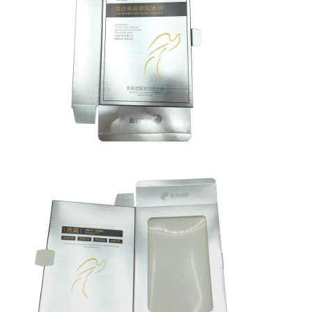
πτυσσόμενο χαρτοκιβώτιο
Πίνακα απεικόνισης μετρητή
Εμπορικές συσκευές για τα συρτάρια
Ετικέτα αυτοκόλλησης
Του προσώπου συσκευάζοντας τσάντα μασκών
Εκτύπωση φυλλαδίων για ειδικούς
Προσαρμοσμένο κόκκινο πακέτο