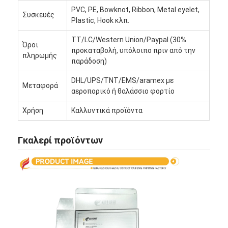
Επισκέψεις στο εργοστάσιο
PVC, PE, Bowknot, Ribbon, Metal eyelet,
Συσκευές
Plastic, Hook κλπ.
Ποιοτικός έλεγχος
TT/LC/Western Union/Paypal (30%
Όροι
προκαταβολή, υπόλοιπο πριν από την
Επικοινωνήστε μαζί μας
πληρωμής
παράδοση)
Ειδήσεις
DHL/UPS/TNT/EMS/aramex με
Μεταφορά
αεροπορικό ή θαλάσσιο φορτίο
Χρήση
Καλλυντικά προϊόντα
εκτύπωση συσκευαστικών κουτιών
Γκαλερί προϊόντων
Καλλυντικό συσκευάζοντας κιβώτιο
Κουτί συσκευασίας ηλεκτρονικών
τσάντες δώρων εγγράφου
Άκαμπτο κιβώτιο δώρων