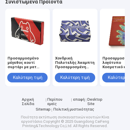
Συνιστώμενα Προϊόντα
Προσαρμοσμένο
Χονδρική
Προσαρμοσμέ
μέγεθος κουτί
Πολυτελής Άκαμπτη
λογότυπο
συρτάρι με ματ
Προσαρμοσμένη
Κοσμετικό κο
λαμινάριο
Αναδιπλούμενη
συσκευασίας 
βερνίρισμα και
Μαγνητική Κουτί
προσαρμοσμέ
Καλύτερη τιμή
Καλύτερη τιμή
Καλύτερη 
ανάγλυφο για
Δώρου με 3-7
μέγεθος και 3
καλλυντικές
Ημέρες Δείγμα
ημέρες χρόνο
συσκευασίες
Χρόνου και
δειγματοληψία
Προσαρμοσμένο
φροντίδα του
Μέγεθος για
δέρματος και 
Αρχική
Περίπου
επαφή
Desktop
Συσκευασία
καλλυντικά
Σελίδα
εμείς
Site
Καλλυντικών
Sitemap
Πολιτική μυστικότητας
Ποιότητα
εκτύπωση συσκευαστικών κουτιών
Κίνα
εργοστάσιο.Copyright © 2025 Guangdong CaiFeng
Printing&Technology Co,Ltd. All Rights Reserved.