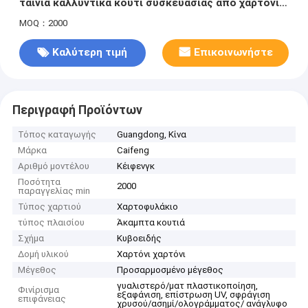
ταινία καλλυντικά κουτί συσκευασίας από χαρτόνι
για προϊόντα περιποίησης δέρματος
MOQ：2000
Καλύτερη τιμή
Επικοινωνήστε
Περιγραφή Προϊόντων
Τόπος καταγωγής
Guangdong, Κίνα
Μάρκα
Caifeng
Αριθμό μοντέλου
Κέιφενγκ
Ποσότητα
2000
παραγγελίας min
Τύπος χαρτιού
Χαρτοφυλάκιο
τύπος πλαισίου
Άκαμπτα κουτιά
Σχήμα
Κυβοειδής
Δομή υλικού
Χαρτόνι χαρτόνι
Μέγεθος
Προσαρμοσμένο μέγεθος
γυαλιστερό/ματ πλαστικοποίηση,
Φινίρισμα
εξαφάνιση, επίστρωση UV, σφράγιση
επιφάνειας
χρυσού/ασημί/ολογράμματος/ ανάγλυφο