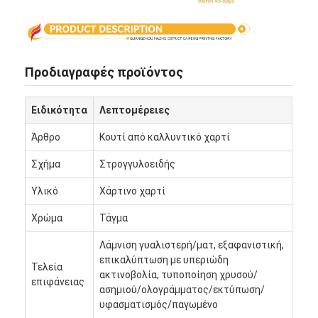
Προδιαγραφές προϊόντος
Ειδικότητα
Λεπτομέρειες
Άρθρο
Κουτί από καλλυντικό χαρτί
Σχήμα
Στρογγυλοειδής
Υλικό
Χάρτινο χαρτί
Χρώμα
Τάγμα
Σπίτι
Λάμνιση γυαλιστερή/ματ, εξαφανιστική,
επικαλύπτωση με υπεριώδη
Τελεία
Προϊόντα
ακτινοβολία, τυποποίηση χρυσού/
επιφάνειας
ασημιού/ολογράμματος/εκτύπωση/
Σχετικά με εμάς
υφασματισμός/παγωμένο