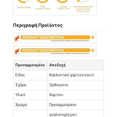
Επισκέψεις στο εργοστάσιο
Ποιοτικός έλεγχος
Περιγραφή Προϊόντος
Επικοινωνήστε μαζί μας
Ειδήσεις
εκτύπωση συσκευαστικών κουτιών
Προσαρμοσμένο
Αποδοχή
Καλλυντικό συσκευάζοντας κιβώτιο
Είδος
Καλλυντικό χάρτινο κουτί
Σχήμα
Ορθογώνιο
Κουτί συσκευασίας ηλεκτρονικών
Υλικό
Χαρτόνι
τσάντες δώρων εγγράφου
Χρώμα
Προσαρμοσμένο
Άκαμπτο κιβώτιο δώρων
γυαλιστερή/ματ