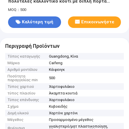
πολυτελές καλλυντικό κουτί με διπλή πόρτα
ανοιχτή για συσκευασία δώρων αρώματος
MOQ：500
Καλύτερη τιμή
Επικοινωνήστε
Περιγραφή Προϊόντων
Τόπος καταγωγής
Guangdong, Κίνα
Μάρκα
Caifeng
Αριθμό μοντέλου
Κέιφενγκ
Ποσότητα
500
παραγγελίας min
Τύπος χαρτιού
Χαρτοφυλάκιο
τύπος πλαισίου
Άκαμπτα κουτιά
Τύπος επένδυσης
Χαρτοφυλάκιο
Σχήμα
Κυβοειδής
Δομή υλικού
Χαρτόνι χαρτόνι
Μέγεθος
Προσαρμοσμένο μέγεθος
γυαλιστερό/ματ πλαστικοποίηση,
Φινίρισμα