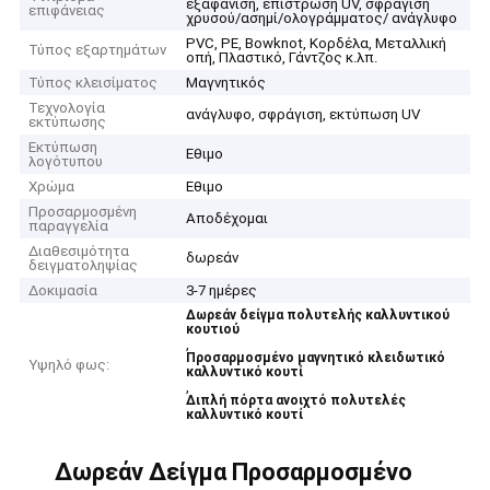
εξαφάνιση, επίστρωση UV, σφράγιση
επιφάνειας
χρυσού/ασημί/ολογράμματος/ ανάγλυφο
PVC, PE, Bowknot, Κορδέλα, Μεταλλική
Τύπος εξαρτημάτων
οπή, Πλαστικό, Γάντζος κ.λπ.
Τύπος κλεισίματος
Μαγνητικός
Τεχνολογία
ανάγλυφο, σφράγιση, εκτύπωση UV
εκτύπωσης
Εκτύπωση
Εθιμο
λογότυπου
Χρώμα
Εθιμο
Προσαρμοσμένη
Αποδέχομαι
παραγγελία
Διαθεσιμότητα
δωρεάν
δειγματοληψίας
Δοκιμασία
3-7 ημέρες
Δωρεάν δείγμα πολυτελής καλλυντικού
κουτιού
,
Προσαρμοσμένο μαγνητικό κλειδωτικό
Υψηλό φως:
καλλυντικό κουτί
,
Διπλή πόρτα ανοιχτό πολυτελές
καλλυντικό κουτί
Δωρεάν Δείγμα Προσαρμοσμένο