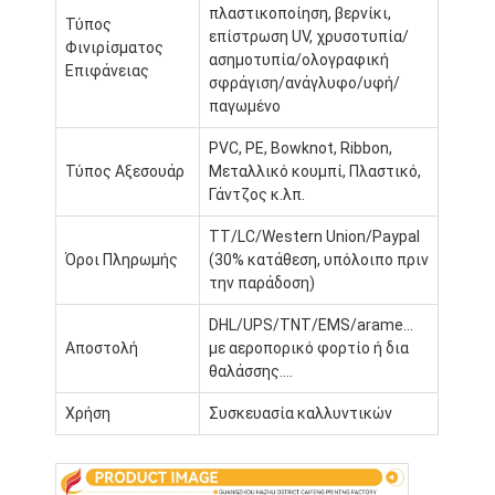
πτυσσόμενο χαρτοκιβώτιο
πλαστικοποίηση, βερνίκι,
Τύπος
επίστρωση UV, χρυσοτυπία/
Φινιρίσματος
ασημοτυπία/ολογραφική
Πίνακα απεικόνισης μετρητή
Επιφάνειας
σφράγιση/ανάγλυφο/υφή/
παγωμένο
Εμπορικές συσκευές για τα συρτάρια
PVC, PE, Bowknot, Ribbon,
Ετικέτα αυτοκόλλησης
Τύπος Αξεσουάρ
Μεταλλικό κουμπί, Πλαστικό,
Γάντζος κ.λπ.
Του προσώπου συσκευάζοντας τσάντα μασκών
TT/LC/Western Union/Paypal
Εκτύπωση φυλλαδίων για ειδικούς
Όροι Πληρωμής
(30% κατάθεση, υπόλοιπο πριν
την παράδοση)
Προσαρμοσμένο κόκκινο πακέτο
DHL/UPS/TNT/EMS/arame...
Αποστολή
με αεροπορικό φορτίο ή δια
θαλάσσης....
Χρήση
Συσκευασία καλλυντικών