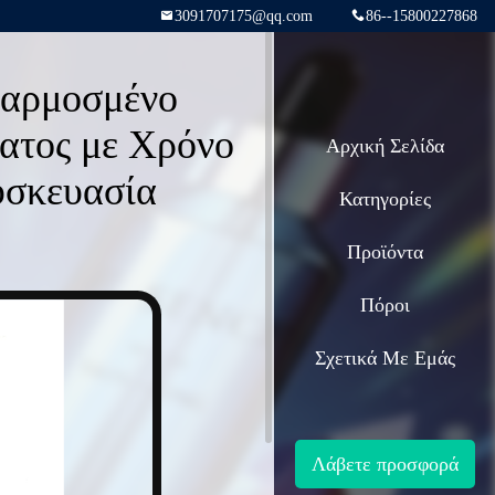
3091707175@qq.com
86--15800227868
σαρμοσμένο
ατος με Χρόνο
Αρχική Σελίδα
υσκευασία
Κατηγορίες
Προϊόντα
Πόροι
Σχετικά Με Εμάς
Λάβετε προσφορά