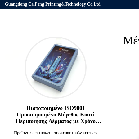
Guangdong CaiFeng Printing&Technology Co,Ltd
Μέγ
Πιστοποιημένο ISO9001
Προσαρμοσμένο Μέγεθος Κουτί
Περιποίησης Δέρματος με Χρόνο
Δείγματος 3-7 Ημερών για
Προϊόντα
-
εκτύπωση συσκευαστικών κουτιών
Συσκευασία Καλλυντικών