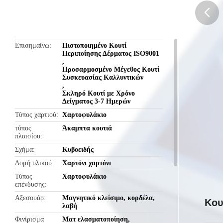
butto
Επισημαίνω
Πιστοποιημένο Κουτί
Περιποίησης Δέρματος ISO9001
,
Προσαρμοσμένο Μέγεθος Κουτί
Συσκευασίας Καλλυντικών
,
Σκληρό Κουτί με Χρόνο
Δείγματος 3-7 Ημερών
Τύπος χαρτιού
Χαρτοφυλάκιο
τύπος
Άκαμπτα κουτιά
πλαισίου
Σχήμα
Κυβοειδής
Δομή υλικού
Χαρτόνι χαρτόνι
Τύπος
Χαρτοφυλάκιο
επένδυσης
Αξεσουάρ
Μαγνητικό κλείσιμο, κορδέλα,
Κου
λαβή
Φινίρισμα
Ματ ελασματοποίηση,