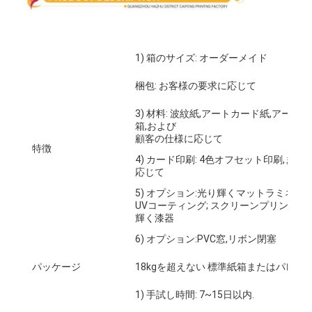
工場 ツアー
品質管理
1) 箱のサイズ: オーダーメイド
連絡 ください
梱包: お客様の要求に応じて
ニュース
3) 材料: 波紋紙,アートカード紙,アー
箱,および
顧客の仕様に応じて
特徴
4) カード印刷: 4色オフセット印刷,
包装箱印刷
応じて
5) オプション:光り輝くマットラミネーシ
化粧品の包装箱
UVコーティング; スクリーンプリント; 
輝く漆器
エレクトロニクス包装箱
6) オプション:PVC窓,リボン閉塞
ペーパー ギフト袋
パッケージ
18kgを超えない 標準紙箱またはパレッ
堅いギフト用の箱
1) 手試し時間: 7~15日以内.