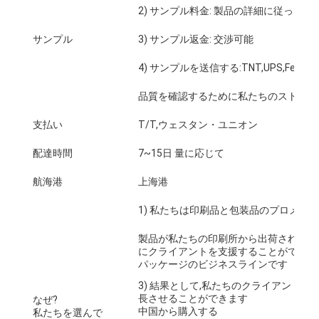
折りたたみ紙箱
2) サンプル料金: 製品の詳細に従って.
サンプル
3) サンプル返金: 交渉可能
カウンターディスプレイボックス
4) サンプルを送信する:TNT,UPS,FedEx
小売用棚の揺り動かすもの
品質を確認するために私たちのストック
ステッカーラベル
支払い
T/T,ウェスタン・ユニオン
顔のマスクの包装袋
配達時間
7~15日 量に応じて
カスタム ブローチャー 印刷
航海港
上海港
オーダーメイド レッド パケット
1) 私たちは印刷品と包装品のプロメーカ
製品が私たちの印刷所から出荷されれば
にクライアントを支援することができま
パッケージのビジネスラインです
3) 結果として,私たちのクライアントは
長させることができます
なぜ?
中国から購入する
私たちを選んで