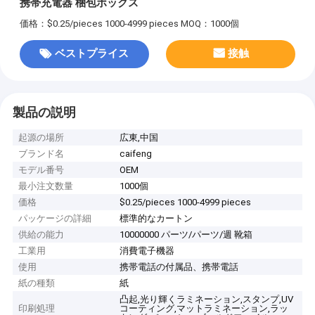
携帯充電器 梱包ボックス
価格：$0.25/pieces 1000-4999 pieces
MOQ：1000個
ベストプライス
接触
製品の説明
起源の場所
広東,中国
ブランド名
caifeng
モデル番号
OEM
最小注文数量
1000個
価格
$0.25/pieces 1000-4999 pieces
パッケージの詳細
標準的なカートン
供給の能力
10000000 パーツ/パーツ/週 靴箱
工業用
消費電子機器
使用
携帯電話の付属品、携帯電話
紙の種類
紙
凸起,光り輝くラミネーション,スタンプ,UV
印刷処理
コーティング,マットラミネーション,ラッ