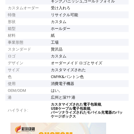
キング,バニッシュ,ゴールドフォイル
カスタムオーダー
受け入れろ
特徴
リサイクル可能
形状
カスタム
箱型
ホールダー
材料
紙
事業形態
工場
スタンダード
贅沢品
ロゴ
カスタム
デザイン
オーダーメイド ロゴとサイズ
サイズ
カスタマイズされた
色
CMYK&パントン色
使用
消費電子機器
OEM/ODM
はい。
港
広州と深?? 港
,
カスタマイズされた電子包装箱
,
USBケーブル電子包装箱
ハイライト:
パーソナライズされたモバイル充電器のパッ
ケージボックス