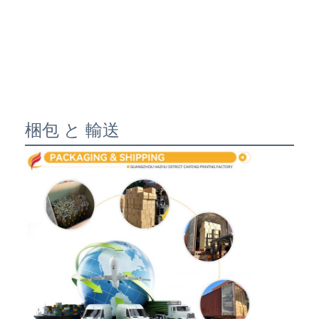
梱包 と 輸送