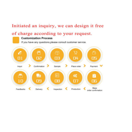
家へ
製品
わたしたち に つい て