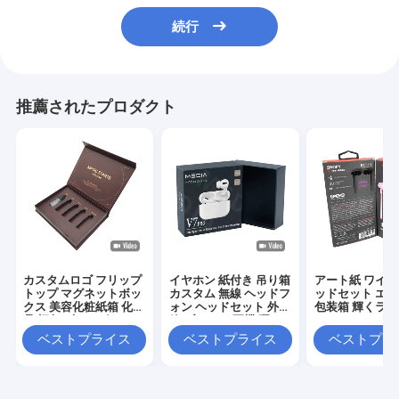
続行
推薦されたプロダクト
カスタムロゴ フリップ
イヤホン 紙付き 吊り箱
アート紙 ワイ
トップ マグネットボッ
カスタム 無線 ヘッドフ
ッドセット エ
クス 美容化粧紙箱 化粧
ォン ヘッドセット 外包
包装箱 輝くラ
品 梱包 ギフトボックス
箱 ブルーツ 耳機 硬い
ョンパッケージ
箱
ベストプライス
ベストプライス
ベストプラ