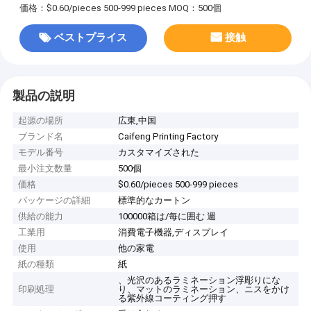
価格：$0.60/pieces 500-999 pieces
MOQ：500個
ベストプライス
接触
製品の説明
起源の場所
広東,中国
ブランド名
Caifeng Printing Factory
モデル番号
カスタマイズされた
最小注文数量
500個
価格
$0.60/pieces 500-999 pieces
パッケージの詳細
標準的なカートン
供給の能力
100000箱は/每に囲む 週
工業用
消費電子機器,ディスプレイ
使用
他の家電
紙の種類
紙
、光沢のあるラミネーション浮彫りにな
印刷処理
り、マットのラミネーション、ニスをかけ
る紫外線コーティング押す