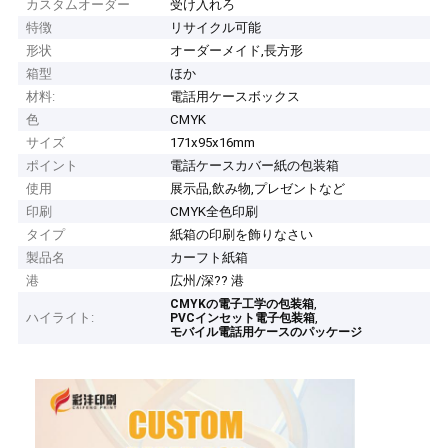
カスタムオーダー
受け入れろ
特徴
リサイクル可能
形状
オーダーメイド,長方形
箱型
ほか
材料:
電話用ケースボックス
色
CMYK
サイズ
171x95x16mm
ポイント
電話ケースカバー紙の包装箱
使用
展示品,飲み物,プレゼントなど
印刷
CMYK全色印刷
タイプ
紙箱の印刷を飾りなさい
製品名
カーフト紙箱
港
広州/深?? 港
,
CMYKの電子工学の包装箱
ハイライト:
,
PVCインセット電子包装箱
モバイル電話用ケースのパッケージ