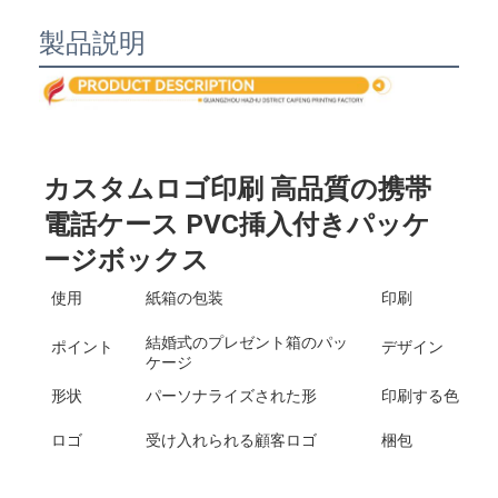
折りたたみ紙箱
製品説明
カウンターディスプレイボックス
小売用棚の揺り動かすもの
ステッカーラベル
カスタムロゴ印刷 高品質の携帯
顔のマスクの包装袋
電話ケース PVC挿入付きパッケ
ージボックス
カスタム ブローチャー 印刷
使用
紙箱の包装
印刷
オーダーメイド レッド パケット
結婚式のプレゼント箱のパッ
ポイント
デザイン
ケージ
形状
パーソナライズされた形
印刷する色
ロゴ
受け入れられる顧客ロゴ
梱包