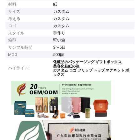
材料
紙
サイズ
カスタム
考える
カスタム
ロゴ
カスタム
スタイル
手作り
箱型
堅い箱
サンプル時間
3〜5日
MOQ
500個
,
化粧品のパッケージング ギフトボックス
,
美容化粧紙の箱
ハイライト:
カスタム ロゴ フリップ トップ マグネット ボ
ックス