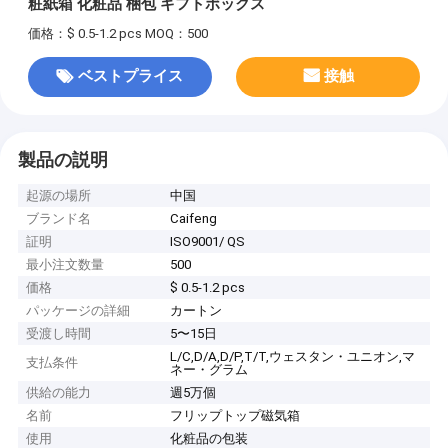
粧紙箱 化粧品 梱包 ギフトボックス
価格：$ 0.5-1.2 pcs
MOQ：500
ベストプライス
接触
製品の説明
起源の場所
中国
ブランド名
Caifeng
証明
ISO9001/ QS
最小注文数量
500
価格
$ 0.5-1.2 pcs
パッケージの詳細
カートン
受渡し時間
5〜15日
L/C,D/A,D/P,T/T,ウェスタン・ユニオン,マ
支払条件
ネー・グラム
供給の能力
週5万個
名前
フリップトップ磁気箱
使用
化粧品の包装