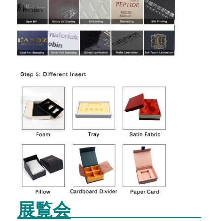
工場 ツアー
品質管理
連絡 ください
ニュース
包装箱印刷
化粧品の包装箱
エレクトロニクス包装箱
ペーパー ギフト袋
展覧会
堅いギフト用の箱