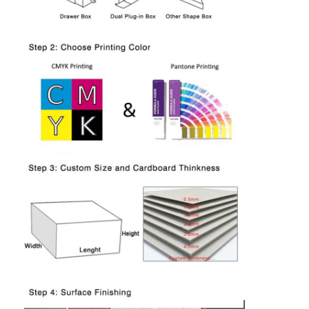
家へ
製品
わたしたち に つい て